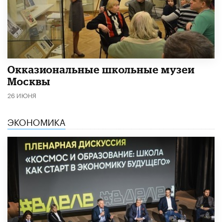
​Окказиональные школьные музеи
Москвы
26 ИЮНЯ
ЭКОНОМИКА