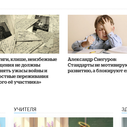
нги, клише, неизбежные
Александр Снегуров:
щения не должны
Стандарты не мотивиру
онять ужасы войны и
развитию, а блокируют е
остные переживания
го её участника»
УЧИТЕЛЯ
З