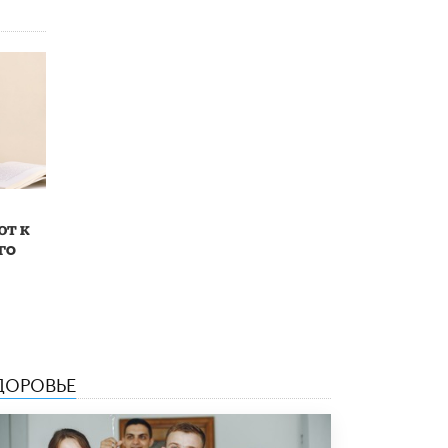
Академик РАН предупредил, что
ChatGPT отучит школьников думать
1 ИЮНЯ /
ШКОЛЬНИКИ
ют к
го
ДОРОВЬЕ