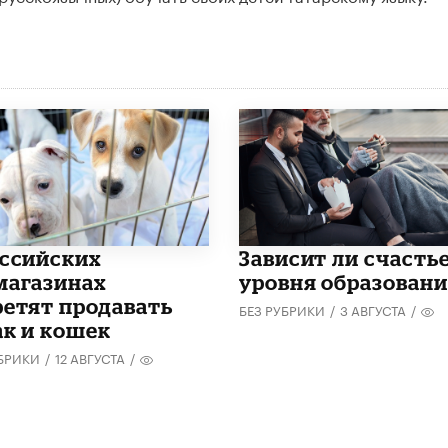
оссийских
Зависит ли счастье
магазинах
уровня образован
ретят продавать
БЕЗ РУБРИКИ
/
3 АВГУСТА
/
ак и кошек
УБРИКИ
/
12 АВГУСТА
/