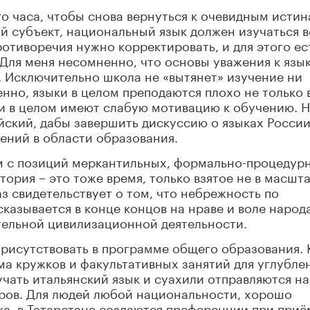
го часа, чтобы снова вернуться к очевидным истин
й субъект, национальный язык должен изучаться 
отиворечия нужно корректировать, и для этого ес
Для меня несомненно, что основы уважения к язык
. Исключительно школа не «вытянет» изучение ни
енно, языки в целом преподаются плохо не только 
ти в целом имеют слабую мотивацию к обучению. Н
йский, дабы завершить дискуссию о языках России
ний в области образования.
м с позиций меркантильных, формально-процедур
тория – это тоже время, только взятое не в масшт
з свидетельствует о том, что небрежность по
азывается в конце концов на нраве и воле народа
тельной цивилизационной деятельности.
рисутствовать в программе общего образования. 
а кружков и факультативных занятий для углубле
чать итальянский язык и суахили отправляются на
оров. Для людей любой национальности, хорошо
а, в Татарстане создаются преференции при приё