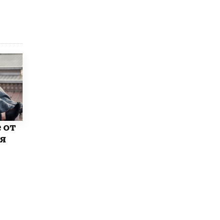
5 ИЮНЯ /
ЧТО ПРОИСХОДИТ?
«Евгений Онегин» станет обязательным
для повторения в 10–11-х классах
4 ИЮНЯ /
КАЧЕСТВО ОБРАЗОВАНИЯ
В Общественной палате предложили
шить школьную форму с учетом
национальных традиций регионов
4 ИЮНЯ /
ШКОЛЬНИКИ
В Госдуме предложили ввести онлайн-
формат для апелляций ЕГЭ
3 ИЮНЯ /
ЕГЭ И ОГЭ
 от
ия
​Яндекс выпустил бесплатный курс по
защите от ИИ-мошенничества
2 ИЮНЯ /
BIG DATA
В России начнут применять новые
подходы к разрешению конфликтов в
школах
2 ИЮНЯ /
ПОДРОСТКИ