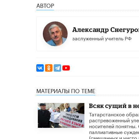
АВТОР
Александр Снегуро
заслуженный учитель РФ
МАТЕРИАЛЫ ПО ТЕМЕ
Всяк сущий в н
Татарстанское образ
растревоженный улей
носителей понятны.
паллиативные сужде
(смешанных и чисто 