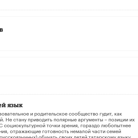
в
ей язык
овательное и родительское сообщество гудит, как
. Не стану приводить полярные аргументы – позиции их
 С социокультурной точки зрения, гораздо любопытнее
ния, отражающие готовность немалой части семей
русскоязычных) обучать своих детей татарскому языку.