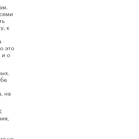
схемах мошенничества в период сдачи
ам.
ЕГЭ
всеми
19 ИЮНЯ /
ЕГЭ И ОГЭ
ть
у, к
​Яндекс выпустил отчёт об устойчивом
развитии за 2025 год
17 ИЮНЯ /
АНАЛИТИКА
в
о это
Московский выпускной на ВДНХ
 и о
соберет более 60 артистов
17 ИЮНЯ /
ГОРОДСКОЕ ОБРАЗОВАНИЕ
ных.
Названы лучшие российские вузы в
абе
2026 году по версии RAEX
16 ИЮНЯ /
АНАЛИТИКА
, на
В России предложили ввести
обязательные уроки каллиграфии в
детских садах
К
11 ИЮНЯ /
ВОСПИТАНИЕ
ния,
​Как будущие реставраторы – студенты
столичного колледжа, помогают
ме на
восстанавливать культурные и