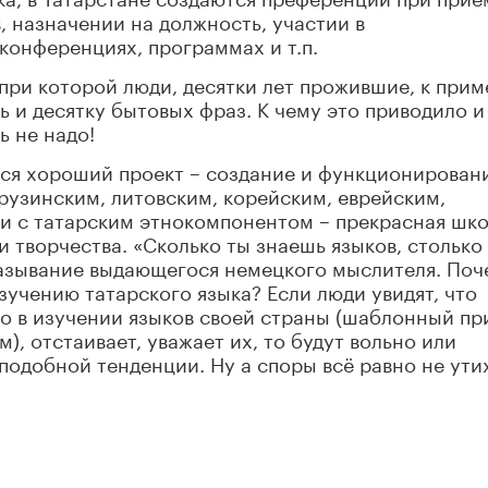
, назначении на должность, участии в
онференциях, программах и т.п.
при которой люди, десятки лет прожившие, к приме
ь и десятку бытовых фраз. К чему это приводило и
ь не надо!
лся хороший проект – создание и функционирован
рузинским, литовским, корейским, еврейским,
 и с татарским этнокомпонентом – прекрасная шко
 творчества. «Сколько ты знаешь языков, столько
казывание выдающегося немецкого мыслителя. Поч
зучению татарского языка? Если люди увидят, что
но в изучении языков своей страны (шаблонный п
), отстаивает, уважает их, то будут вольно или
подобной тенденции. Ну а споры всё равно не ути