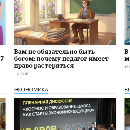
​Вам не обязательно быть
В
27
богом: почему педагог имеет
м
право растеряться
12
1 ИЮНЯ
ЭКОНОМИКА
В