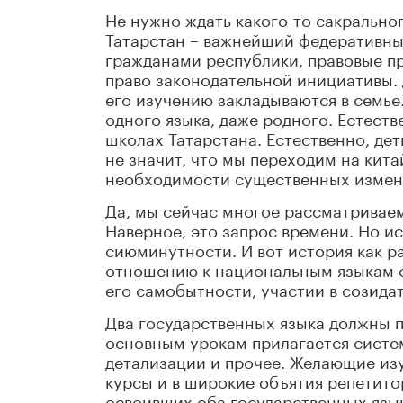
Не нужно ждать какого-то сакрально
Татарстан – важнейший федеративны
гражданами республики, правовые пр
право законодательной инициативы. 
его изучению закладываются в семье
одного языка, даже родного. Естеств
школах Татарстана. Естественно, де
не значит, что мы переходим на кита
необходимости существенных измене
Да, мы сейчас многое рассматривае
Наверное, это запрос времени. Но ис
сиюминутности. И вот история как ра
отношению к национальным языкам ск
его самобытности, участии в созида
Два государственных языка должны п
основным урокам прилагается систем
детализации и прочее. Желающие изу
курсы и в широкие объятия репетит
освоивших оба государственных язык