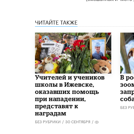
ЧИТАЙТЕ ТАКЖЕ
​Учителей и учеников
В р
школы в Ижевске,
зоо
оказавших помощь
зап
при нападении,
соб
представят к
БЕЗ Р
наградам
БЕЗ РУБРИКИ
/
30 СЕНТЯБРЯ
/