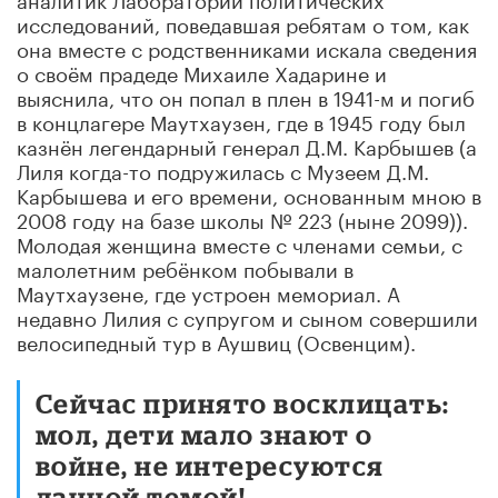
исследований, поведавшая ребятам о том, как
она вместе с родственниками искала сведения
о своём прадеде Михаиле Хадарине и
выяснила, что он попал в плен в 1941-м и погиб
в концлагере Маутхаузен, где в 1945 году был
казнён легендарный генерал Д.М. Карбышев (а
Лиля когда-то подружилась с Музеем Д.М.
Карбышева и его времени, основанным мною в
2008 году на базе школы № 223 (ныне 2099)).
Молодая женщина вместе с членами семьи, с
малолетним ребёнком побывали в
Маутхаузене, где устроен мемориал. А
недавно Лилия с супругом и сыном совершили
велосипедный тур в Аушвиц (Освенцим).
Сейчас принято восклицать:
мол, дети мало знают о
войне, не интересуются
данной темой!