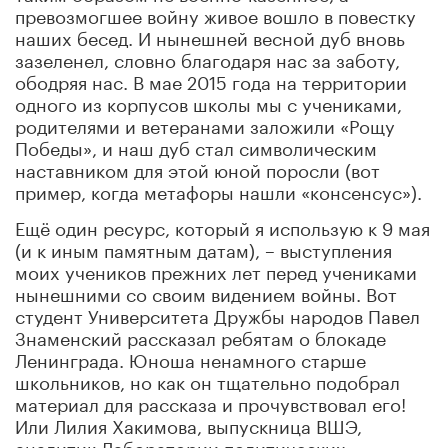
превозмогшее войну живое вошло в повестку
наших бесед. И нынешней весной дуб вновь
зазеленел, словно благодаря нас за заботу,
ободряя нас. В мае 2015 года на территории
одного из корпусов школы мы с учениками,
родителями и ветеранами заложили «Рощу
Победы», и наш дуб стал символическим
наставником для этой юной поросли (вот
пример, когда метафоры нашли «консенсус»).
Ещё один ресурс, который я использую к 9 мая
(и к иным памятным датам), – выступления
моих учеников прежних лет перед учениками
нынешними со своим видением войны. Вот
студент Университета Дружбы народов Павел
Знаменский рассказал ребятам о блокаде
Ленинграда. Юноша ненамного старше
школьников, но как он тщательно подобрал
материал для рассказа и прочувствовал его!
Или Лилия Хакимова, выпускница ВШЭ,
аналитик Лаборатории политических