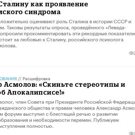
Сталину как проявление
мского синдрома
ложительно оценивают роль Сталина в истории СССР и
и. Таковы результаты опроса, проведённого «Левада-
опросили прокомментировать эти рекордные показатели
 стоит за любовью к Сталину, российского психолога
молова.
ЗОВАНИЯ
//
Расшифровка
 Асмолов: «Скиньте стереотипы и
об Апокалипсисе!»
холог, член Совета при Президенте Российской Федерац
ажданского общества и правам человека Александр Асмо
м форуме выступил с блестящей речью о развитии
образования и необходимости перемен. Публикуем
ыступления полностью.