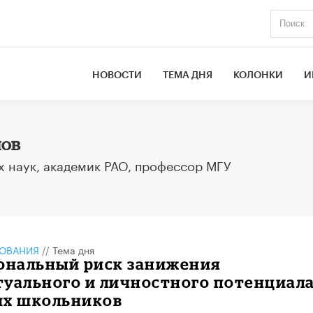
НОВОСТИ
ТЕМА ДНЯ
КОЛОНКИ
И
лов
х наук, академик РАО, профессор МГУ
ЗОВАНИЯ
//
Тема дня
иональный риск занижения
туального и личностного потенциал
их школьников