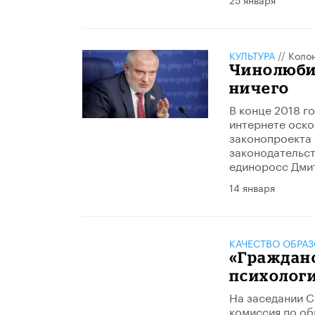
КУЛЬТУРА
//
Коло
Чинолюбие
ничего
В конце 2018 г
интернете оско
законопроекта 
законодательст
единоросс Дмит
14 января
КАЧЕСТВО ОБРА
«Граждан
психолог
На заседании С
комиссия по об