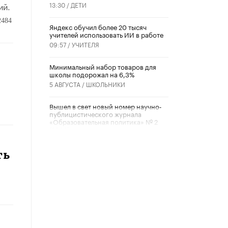
ий.
13:30 /
ДЕТИ
2484
​Яндекс обучил более 20 тысяч
учителей использовать ИИ в работе
09:57 /
УЧИТЕЛЯ
Минимальный набор товаров для
школы подорожал на 6,3%
5 АВГУСТА /
ШКОЛЬНИКИ
Вышел в свет новый номер научно-
публицистического журнала
«Образовательная политика» № 2
(2026)
3 ИЮЛЯ /
АНОНС
ть
Школьники и студенты Москвы
почтили память героев Великой
Отечественной войны
22 ИЮНЯ /
ГОРОДСКОЕ ОБРАЗОВАНИЕ
«Егор, давай во двор!»
22 ИЮНЯ /
АНОНС