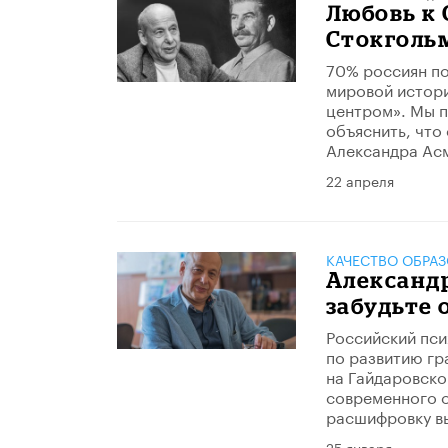
Любовь к 
Стокголь
70% россиян по
мировой истори
центром». Мы п
объяснить, что
Александра Ас
22 апреля
КАЧЕСТВО ОБРА
Александр
забудьте 
Российский пси
по развитию гр
на Гайдаровско
современного 
расшифровку в
25 января