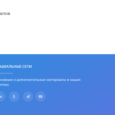
​Яндекс выпустил бесплатный курс
по защите от ИИ-мошенничества
алов
2 ИЮНЯ /
BIG DATA
В России начнут применять новые
подходы к разрешению конфликтов
в школах
2 ИЮНЯ /
ПОДРОСТКИ
Академик РАН предупредил, что
ChatGPT отучит школьников думать
1 ИЮНЯ /
ШКОЛЬНИКИ
ОЦИАЛЬНЫЕ СЕТИ
В Минобрнауки рассказали о новых
правилах приема в аспирантуру
новные и дополнительные материалы в наших
1 ИЮНЯ /
КАЧЕСТВО ОБРАЗОВАНИЯ
уппах