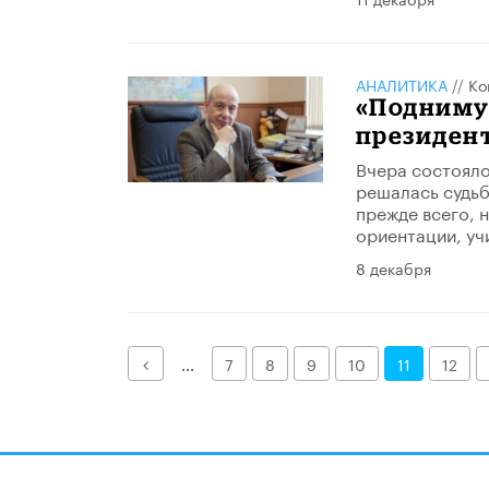
АНАЛИТИКА
//
Ко
​«Подниму
президен
Вчера состояло
решалась судьб
прежде всего, 
ориентации, уч
8 декабря
Назад
...
7
8
9
10
11
12