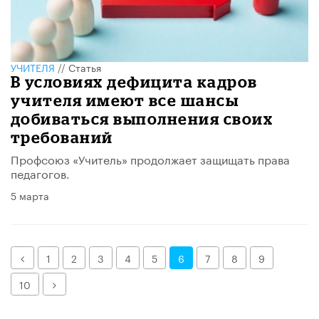
УЧИТЕЛЯ
//
Статья
В условиях дефицита кадров
учителя имеют все шансы
добиваться выполнения своих
требований
Профсоюз «Учитель» продолжает защищать права
педагогов.
5 марта
Назад
1
2
3
4
5
6
7
8
9
Далее
10