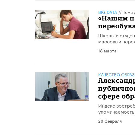
BIG DATA
//
Тема 
«Нашим п
переобува
Школы и студен
массовый перех
18 марта
КАЧЕСТВО ОБРА
Александр
публичном
сфере об
Индекс востреб
упоминаемость,
28 февраля