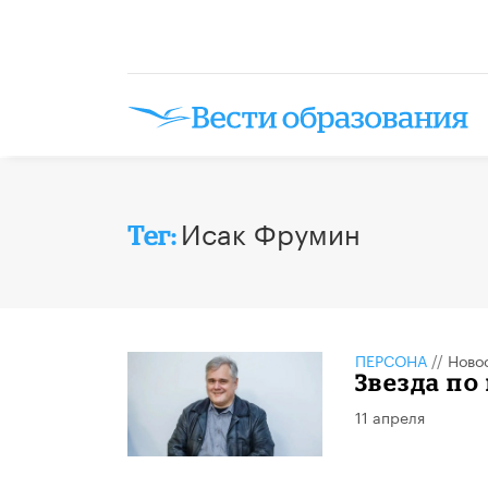
Исак Фрумин
Тег:
ПЕРСОНА
//
Ново
​Звезда п
11 апреля