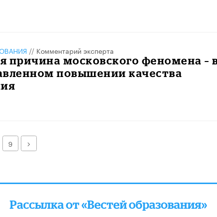
ЗОВАНИЯ
//
Комментарий эксперта
я причина московского феномена – 
авленном повышении качества
ния
Далее
9
Рассылка от «Вестей образования»