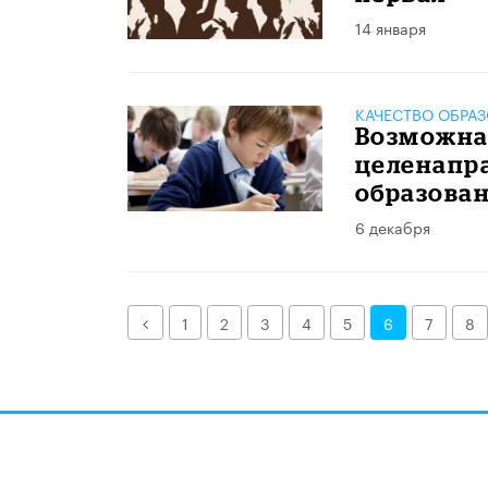
14 января
КАЧЕСТВО ОБРА
Возможна
целенапр
образова
6 декабря
Назад
1
2
3
4
5
6
7
8