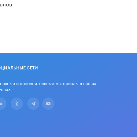
алов
дипломы только из-за не
пройденного антиплагиата
5 ИЮНЯ /
ЧТО ПРОИСХОДИТ?
Минпросвещения просят добавить в
школьные учебники примеры
женщин-инженеров
5 ИЮНЯ /
УЧЕБНИКИ
Уличенный в списывании школьник
вернул себе призовое место на
олимпиаде через суд
ОЦИАЛЬНЫЕ СЕТИ
5 ИЮНЯ /
ЧТО ПРОИСХОДИТ?
новные и дополнительные материалы в наших
«Евгений Онегин» станет
уппах
обязательным для повторения в 10–
11-х классах
4 ИЮНЯ /
КАЧЕСТВО ОБРАЗОВАНИЯ
В Общественной палате предложили
шить школьную форму с учетом
национальных традиций регионов
4 ИЮНЯ /
ШКОЛЬНИКИ