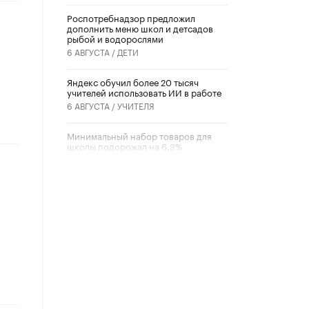
Роспотребнадзор предложил
дополнить меню школ и детсадов
рыбой и водорослями
6 АВГУСТА /
ДЕТИ
​Яндекс обучил более 20 тысяч
учителей использовать ИИ в работе
6 АВГУСТА /
УЧИТЕЛЯ
Минимальный набор товаров для
школы подорожал на 6,3%
5 АВГУСТА /
ШКОЛЬНИКИ
Вышел в свет новый номер научно-
публицистического журнала
«Образовательная политика» № 2
(2026)
3 ИЮЛЯ /
АНОНС
Школьники и студенты Москвы
почтили память героев Великой
Отечественной войны
22 ИЮНЯ /
ГОРОДСКОЕ ОБРАЗОВАНИЕ