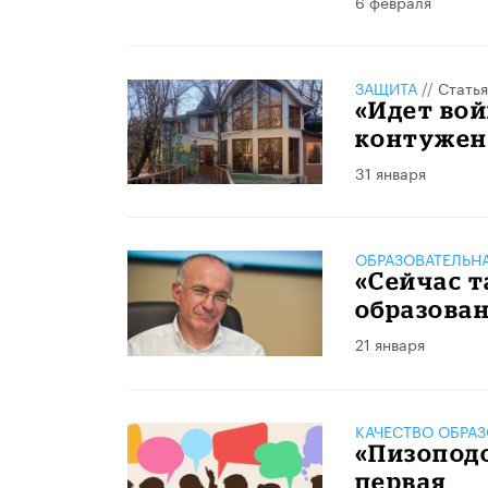
6 февраля
ЗАЩИТА
//
Статья
«Идет вой
контужен
31 января
ОБРАЗОВАТЕЛЬН
​«Сейчас 
образова
21 января
КАЧЕСТВО ОБРА
«Пизоподо
первая