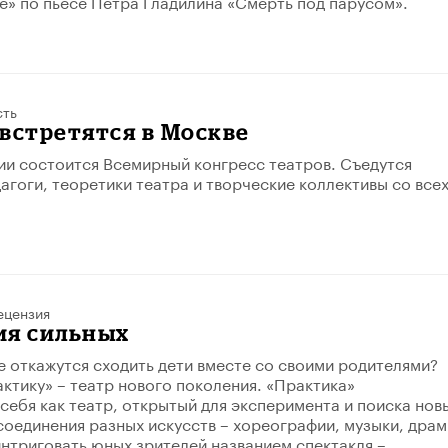
е» по пьесе Петра Гладилина «Смерть под парусом».
сть
встретятся в Москве
ии состоится Всемирный конгресс театров. Съедутся
агоги, теоретики театра и творческие коллективы со все
ецензия
ия сильных
не откажутся сходить дети вместе со своими родителями?
актику» – театр нового поколения. «Практика»
себя как театр, открытый для эксперимента и поиска нов
соединения разных искусств – хореографии, музыки, драм
нтриговать юных зрителей названием спектакля –