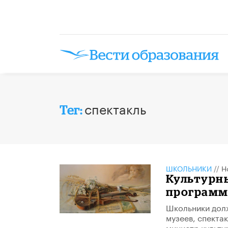
спектакль
Тег:
ШКОЛЬНИКИ
//
Н
Культурн
программу
Школьники долж
музеев, спекта
министр культу