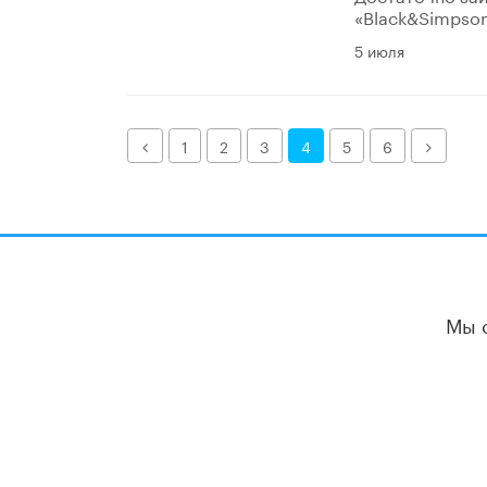
«Black&Simpson
5 июля
Назад
Далее
1
2
3
4
5
6
Мы 