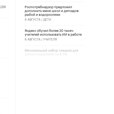
Роспотребнадзор предложил
4200
дополнить меню школ и детсадов
рыбой и водорослями
6 АВГУСТА /
ДЕТИ
​Яндекс обучил более 20 тысяч
учителей использовать ИИ в работе
6 АВГУСТА /
УЧИТЕЛЯ
Минимальный набор товаров для
школы подорожал на 6,3%
5 АВГУСТА /
ШКОЛЬНИКИ
Вышел в свет новый номер научно-
публицистического журнала
«Образовательная политика» № 2
(2026)
3 ИЮЛЯ /
АНОНС
Школьники и студенты Москвы
почтили память героев Великой
Отечественной войны
22 ИЮНЯ /
ГОРОДСКОЕ ОБРАЗОВАНИЕ
я