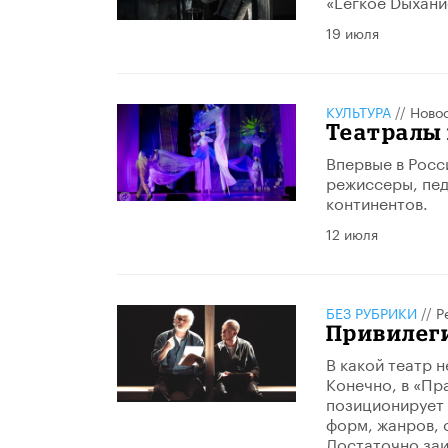
«Lегкое Dыхани
19 июля
КУЛЬТУРА
//
Ново
Театралы 
Впервые в Росс
режиссеры, пед
континентов.
12 июля
БЕЗ РУБРИКИ
//
Р
Привилег
В какой театр 
Конечно, в «Пр
позиционирует 
форм, жанров, 
Достаточно заи