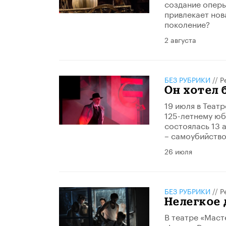
создание оперы
привлекает нов
поколение?
2 августа
БЕЗ РУБРИКИ
//
Р
Он хотел 
19 июля в Теат
125-летнему юб
состоялась 13 а
– самоубийство
26 июля
БЕЗ РУБРИКИ
//
Р
Нелегкое
В театре «Маст