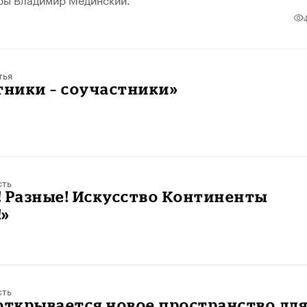
тья
тники – соучастники»
сть
 Разные! Искусство Континенты
!»
сть
открывается новое пространство дл