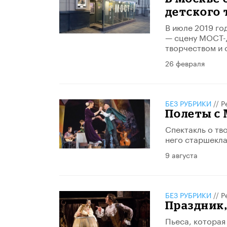
детского 
В июле 2019 го
— сцену МОСТ-Д
творчеством и 
26 февраля
БЕЗ РУБРИКИ
//
Р
Полеты с
Спектакль о тв
него старшекла
9 августа
БЕЗ РУБРИКИ
//
Р
Праздник,
Пьеса, которая