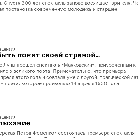
. Спустя 300 лет спектакль заново восхищает зрителя. Ч
ая постановка современную молодежь и старшее
ецензия
быть понят своей страной…
ре Луны прошел спектакль «Маяковский», приуроченный к
илею великого поэта. Примечательно, что премьера
преля этого года и совпала уже с другой, трагической да
м поэта, которое произошло 14 апреля 1930 года.
ецензия
 дыхание
ерская Петра Фоменко» состоялась премьера спектакля