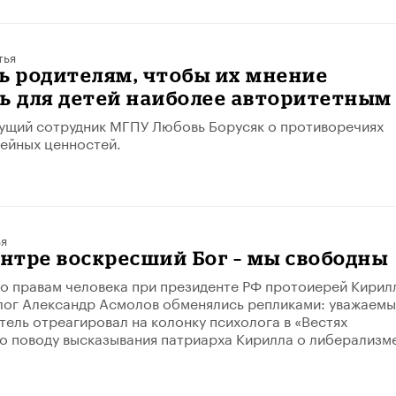
тья
ь родителям, чтобы их мнение
ь для детей наиболее авторитетным
ущий сотрудник МГПУ Любовь Борусяк о противоречиях
ейных ценностей.
ья
ентре воскресший Бог – мы свободны
о правам человека при президенте РФ протоиерей Кирил
лог Александр Асмолов обменялись репликами: уважаем
ель отреагировал на колонку психолога в «Вестях
о поводу высказывания патриарха Кирилла о либерализм