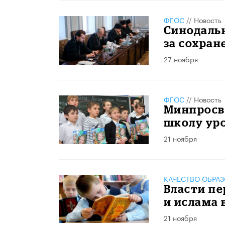
ФГОС
//
Новость
Синодаль
за сохран
27 ноября
ФГОС
//
Новость
Минпросв
школу уро
21 ноября
КАЧЕСТВО ОБРА
Власти пе
и ислама 
21 ноября