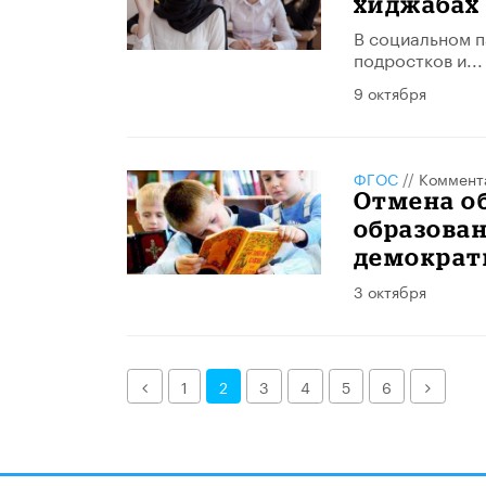
хиджабах
В социальном п
подростков и...
9 октября
ФГОС
//
Коммент
Отмена о
образован
демократ
3 октября
Назад
Далее
1
2
3
4
5
6