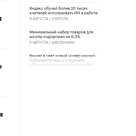
​Яндекс обучил более 20 тысяч
учителей использовать ИИ в работе
л
6 АВГУСТА /
УЧИТЕЛЯ
Минимальный набор товаров для
школы подорожал на 6,3%
5 АВГУСТА /
ШКОЛЬНИКИ
Вышел в свет новый номер научно-
публицистического журнала
«Образовательная политика» № 2
ю
(2026)
3 ИЮЛЯ /
АНОНС
Школьники и студенты Москвы
почтили память героев Великой
Отечественной войны
22 ИЮНЯ /
ГОРОДСКОЕ ОБРАЗОВАНИЕ
я
«Егор, давай во двор!»
22 ИЮНЯ /
АНОНС
Из закона о регулировании ИИ