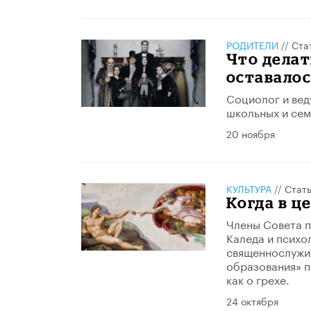
РОДИТЕЛИ
//
Ста
Что делат
оставалос
Социолог и вед
школьных и сем
20 ноября
КУЛЬТУРА
//
Стат
Когда в ц
Члены Совета п
Каледа и психо
священнослужит
образования» п
как о грехе.
24 октября