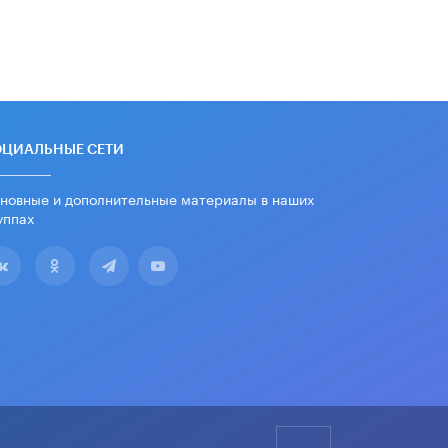
дипломы только из-за не
пройденного антиплагиата
5 ИЮНЯ /
ЧТО ПРОИСХОДИТ?
Минпросвещения просят добавить в
школьные учебники примеры
женщин-инженеров
5 ИЮНЯ /
УЧЕБНИКИ
ОЦИАЛЬНЫЕ СЕТИ
Уличенный в списывании школьник
вернул себе призовое место на
новные и дополнительные материалы в наших
олимпиаде через суд
уппах
5 ИЮНЯ /
ЧТО ПРОИСХОДИТ?
«Евгений Онегин» станет
обязательным для повторения в 10–
11-х классах
4 ИЮНЯ /
КАЧЕСТВО ОБРАЗОВАНИЯ
В Общественной палате предложили
шить школьную форму с учетом
национальных традиций регионов
4 ИЮНЯ /
ШКОЛЬНИКИ