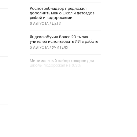
Роспотребнадзор предложил
дополнить меню школ и детсадов
рыбой и водорослями
6 АВГУСТА /
ДЕТИ
​Яндекс обучил более 20 тысяч
учителей использовать ИИ в работе
6 АВГУСТА /
УЧИТЕЛЯ
Минимальный набор товаров для
школы подорожал на 6,3%
5 АВГУСТА /
ШКОЛЬНИКИ
Вышел в свет новый номер научно-
публицистического журнала
«Образовательная политика» № 2
(2026)
3 ИЮЛЯ /
АНОНС
Школьники и студенты Москвы
почтили память героев Великой
Отечественной войны
22 ИЮНЯ /
ГОРОДСКОЕ ОБРАЗОВАНИЕ