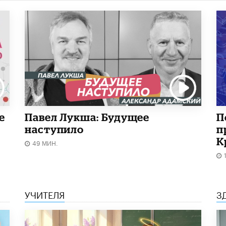
е
Павел Лукша: Будущее
П
наступило
п
К
49 МИН.
УЧИТЕЛЯ
З