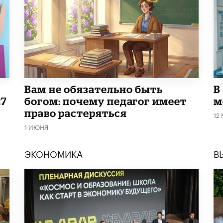
​Вам не обязательно быть
В
27
богом: почему педагог имеет
м
право растеряться
12
1 ИЮНЯ
ЭКОНОМИКА
В