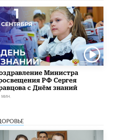
4 ИЮНЯ /
КАЧЕСТВО ОБРАЗОВАНИЯ
В Общественной палате предложили
шить школьную форму с учетом
национальных традиций регионов
4 ИЮНЯ /
ШКОЛЬНИКИ
В Госдуме предложили ввести онлайн-
формат для апелляций ЕГЭ
3 ИЮНЯ /
ЕГЭ И ОГЭ
​Яндекс выпустил бесплатный курс по
оздравление Министра
защите от ИИ-мошенничества
росвещения РФ Сергея
2 ИЮНЯ /
BIG DATA
равцова с Днём знаний
В России начнут применять новые
1 МИН.
подходы к разрешению конфликтов в
школах
2 ИЮНЯ /
ПОДРОСТКИ
ДОРОВЬЕ
Академик РАН предупредил, что
ChatGPT отучит школьников думать
1 ИЮНЯ /
ШКОЛЬНИКИ