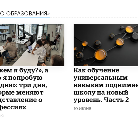
ТВО ОБРАЗОВАНИЯ»
кем я буду?», а
​Как обучение
о я попробую
универсальным
дня»: три дня,
навыкам поднима
орые меняют
школу на новый
дставление о
уровень. Часть 2
фессиях
10 ИЮНЯ
НЯ