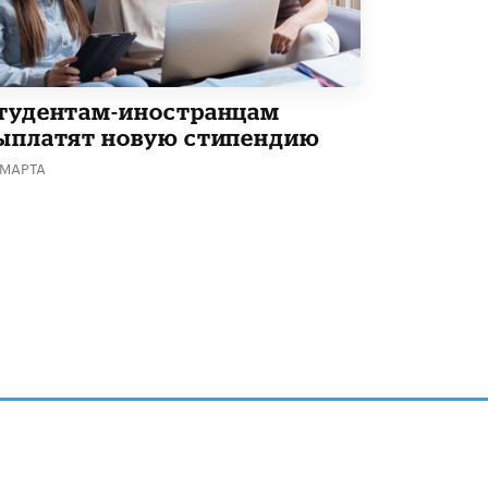
тудентам-иностранцам
ыплатят новую стипендию
 МАРТА
алов