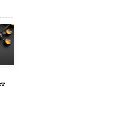
8 ИЮНЯ /
ЕГЭ И ОГЭ
Школа «СКОЛКА» и Госкорпорация
«Росатом» подписали соглашение о
сотрудничестве
8 ИЮНЯ /
ОБРАЗОВАТЕЛЬНАЯ ПОЛИТИКА
Депутаты призвали не отклонять
дипломы только из-за не пройденного
антиплагиата
5 ИЮНЯ /
ЧТО ПРОИСХОДИТ?
Минпросвещения просят добавить в
школьные учебники примеры женщин-
инженеров
ет
5 ИЮНЯ /
УЧЕБНИКИ
Уличенный в списывании школьник
вернул себе призовое место на
олимпиаде через суд
5 ИЮНЯ /
ЧТО ПРОИСХОДИТ?
«Евгений Онегин» станет обязательным
для повторения в 10–11-х классах