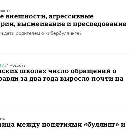
вость
е внешности, агрессивные
рии, высмеивание и преследование
и дети родителем о кибербуллинге?
Т?
//
Новость
вских школах число обращений о
равли за два года выросло почти на
сть
ница между понятиями «буллинг» и