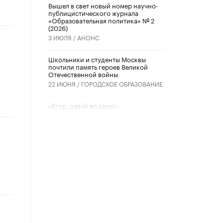
Вышел в свет новый номер научно-
публицистического журнала
«Образовательная политика» № 2
(2026)
3 ИЮЛЯ /
АНОНС
Школьники и студенты Москвы
почтили память героев Великой
Отечественной войны
22 ИЮНЯ /
ГОРОДСКОЕ ОБРАЗОВАНИЕ
«Егор, давай во двор!»
22 ИЮНЯ /
АНОНС
Из закона о регулировании ИИ
убрали запрет на иностранные
нейросети
22 ИЮНЯ /
BIG DATA
Рособрнадзор предупредил о трех
схемах мошенничества в период
сдачи ЕГЭ
19 ИЮНЯ /
ЕГЭ И ОГЭ