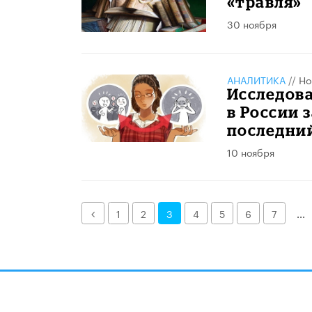
«травля»
30 ноября
АНАЛИТИКА
//
Но
Исследов
в России 
последний
10 ноября
Назад
1
2
3
4
5
6
7
...