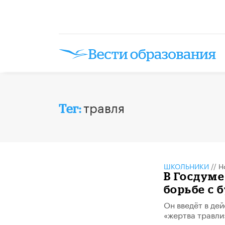
травля
Тег:
ШКОЛЬНИКИ
//
Н
В Госдуме
борьбе с 
Он введёт в де
«жертва травли