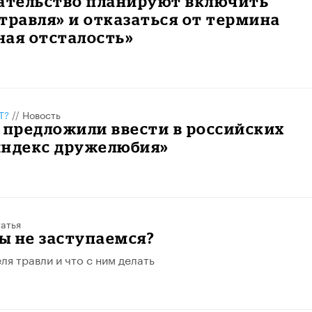
дательство планируют включить
травля» и отказаться от термина
ная отсталость»
Т?
//
Новость
 предложили ввести в российских
индекс дружелюбия»
атья
ы не заступаемся?
ля травли и что с ним делать