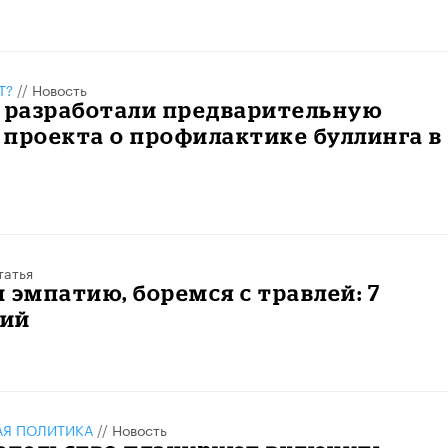
Т?
//
Новость
е разработали предварительную
проекта о профилактике буллинга в
татья
 эмпатию, боремся с травлей: 7
ний
АЯ ПОЛИТИКА
//
Новость