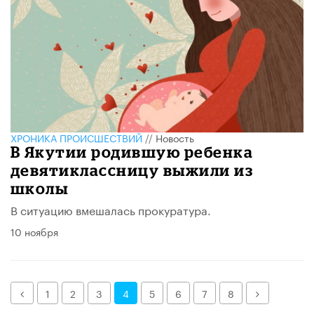
ХРОНИКА ПРОИСШЕСТВИЙ
//
Новость
В Якутии родившую ребенка
девятиклассницу выжили из
школы
В ситуацию вмешалась прокуратура.
10 ноября
Назад
Далее
1
2
3
4
5
6
7
8