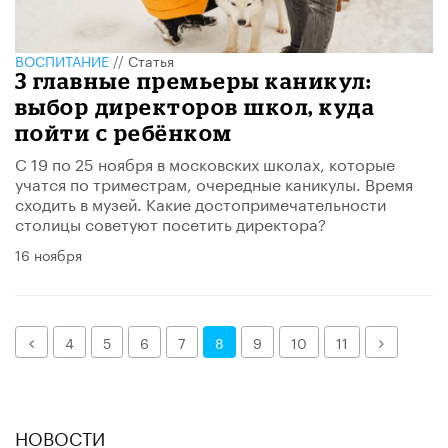
ВОСПИТАНИЕ
//
Статья
3 главные премьеры каникул:
выбор директоров школ, куда
пойти с ребёнком
С 19 по 25 ноября в московских школах, которые
учатся по триместрам, очередные каникулы. Время
сходить в музей. Какие достопримечательности
столицы советуют посетить директора?
16 ноября
Назад
Далее
4
5
6
7
8
9
10
11
НОВОСТИ