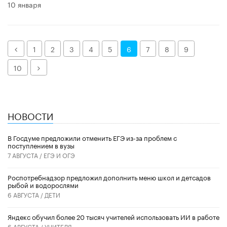
10 января
Назад
1
2
3
4
5
6
7
8
9
Далее
10
НОВОСТИ
В Госдуме предложили отменить ЕГЭ из-за проблем с
поступлением в вузы
7 АВГУСТА /
ЕГЭ И ОГЭ
Роспотребнадзор предложил дополнить меню школ и детсадов
рыбой и водорослями
6 АВГУСТА /
ДЕТИ
​Яндекс обучил более 20 тысяч учителей использовать ИИ в работе
6 АВГУСТА /
УЧИТЕЛЯ