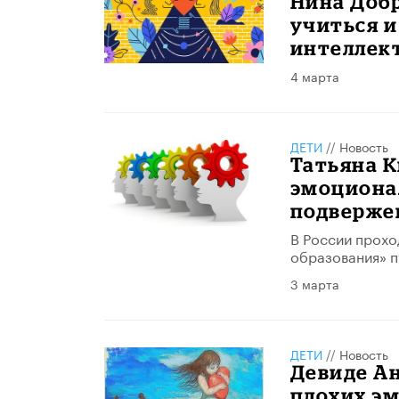
Нина Доб
учиться 
интеллек
4 марта
ДЕТИ
//
Новость
Татьяна К
эмоциона
подверже
В России прохо
образования» п
3 марта
ДЕТИ
//
Новость
Девиде Ан
плохих э