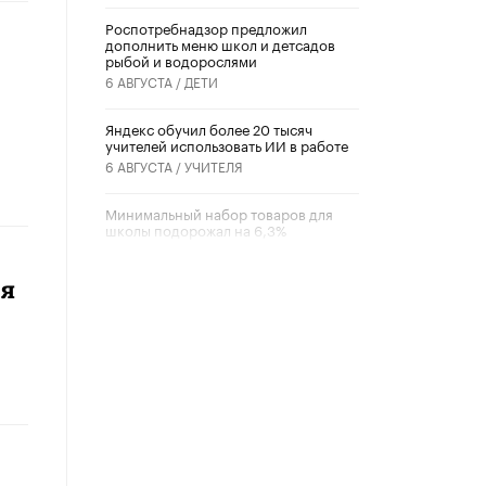
Роспотребнадзор предложил
дополнить меню школ и детсадов
рыбой и водорослями
6 АВГУСТА /
ДЕТИ
​Яндекс обучил более 20 тысяч
учителей использовать ИИ в работе
6 АВГУСТА /
УЧИТЕЛЯ
Минимальный набор товаров для
школы подорожал на 6,3%
5 АВГУСТА /
ШКОЛЬНИКИ
ся
Вышел в свет новый номер научно-
публицистического журнала
«Образовательная политика» № 2
(2026)
3 ИЮЛЯ /
АНОНС
Школьники и студенты Москвы
почтили память героев Великой
Отечественной войны
22 ИЮНЯ /
ГОРОДСКОЕ ОБРАЗОВАНИЕ