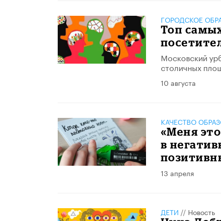
ГОРОДСКОЕ ОБР
Топ самы
посетите
Московский урб
столичных пло
10 августа
КАЧЕСТВО ОБРА
«Меня это
в негатив
позитивн
13 апреля
ДЕТИ
//
Новость