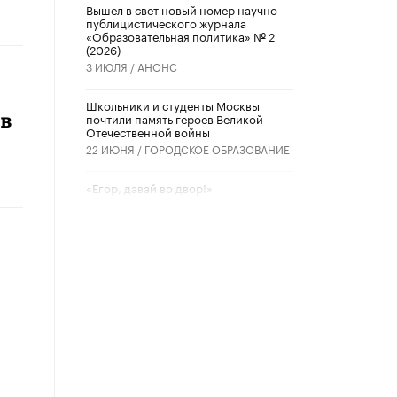
Вышел в свет новый номер научно-
публицистического журнала
«Образовательная политика» № 2
(2026)
3 ИЮЛЯ /
АНОНС
Школьники и студенты Москвы
ов
почтили память героев Великой
Отечественной войны
22 ИЮНЯ /
ГОРОДСКОЕ ОБРАЗОВАНИЕ
«Егор, давай во двор!»
22 ИЮНЯ /
АНОНС
Из закона о регулировании ИИ
убрали запрет на иностранные
нейросети
22 ИЮНЯ /
BIG DATA
Рособрнадзор предупредил о трех
схемах мошенничества в период
сдачи ЕГЭ
19 ИЮНЯ /
ЕГЭ И ОГЭ