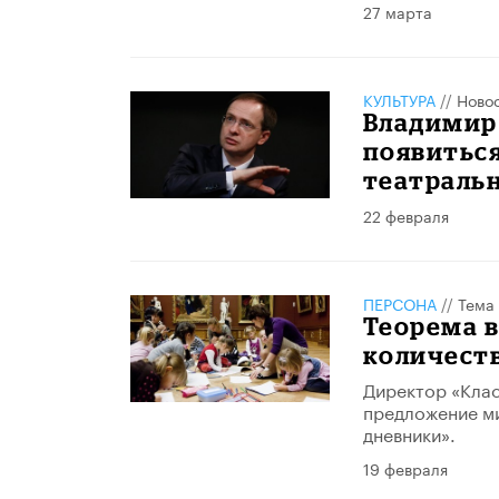
27 марта
КУЛЬТУРА
//
Ново
Владимир
появиться
театраль
22 февраля
ПЕРСОНА
//
Тема
Теорема в
количест
Директор «Кла
предложение ми
дневники».
19 февраля