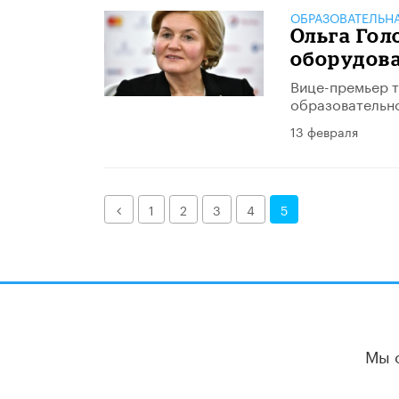
ОБРАЗОВАТЕЛЬН
Ольга Гол
оборудов
Вице-премьер т
образовательно
13 февраля
Назад
1
2
3
4
5
Мы 