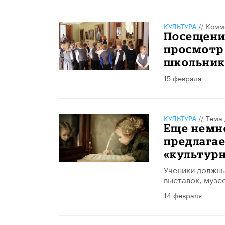
КУЛЬТУРА
//
Комм
Посещение
просмотр 
школьника
15 февраля
КУЛЬТУРА
//
Тема 
Еще немн
предлагае
«культур
Ученики должны
выставок, музе
14 февраля