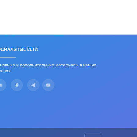
русскому
8 ИЮНЯ /
ЕГЭ И ОГЭ
Школа «СКОЛКА» и Госкорпорация
«Росатом» подписали соглашение о
сотрудничестве
8 ИЮНЯ /
ОБРАЗОВАТЕЛЬНАЯ
ПОЛИТИКА
ОЦИАЛЬНЫЕ СЕТИ
Депутаты призвали не отклонять
дипломы только из-за не
новные и дополнительные материалы в наших
пройденного антиплагиата
уппах
5 ИЮНЯ /
ЧТО ПРОИСХОДИТ?
Минпросвещения просят добавить в
школьные учебники примеры
женщин-инженеров
5 ИЮНЯ /
УЧЕБНИКИ
Уличенный в списывании школьник
вернул себе призовое место на
олимпиаде через суд
5 ИЮНЯ /
ЧТО ПРОИСХОДИТ?