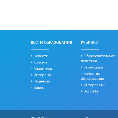
ВЕСТИ ОБРАЗОВАНИЯ
РУБРИКИ
Новости
Образовательная
политика
Колонки
Экономика
Аналитика
Качество
Интервью
образования
Рецензии
Интервести
Видео
Big data
2026 © Все права защищены. Вести образовани