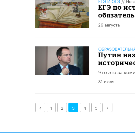
ЕГЭ И ОГЭ
//
Нов
ЕГЭ по ис
обязател
26 августа
ОБРАЗОВАТЕЛЬН
Путин наз
историче
Что это за коми
31 июля
Назад
Далее
1
2
3
4
5