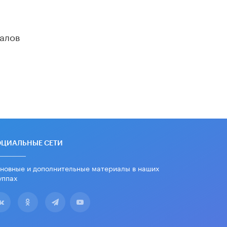
«Евгений Онегин» станет
обязательным для повторения в 10–
11-х классах
4 ИЮНЯ /
КАЧЕСТВО ОБРАЗОВАНИЯ
алов
В Общественной палате предложили
шить школьную форму с учетом
национальных традиций регионов
4 ИЮНЯ /
ШКОЛЬНИКИ
В Госдуме предложили ввести
онлайн-формат для апелляций ЕГЭ
3 ИЮНЯ /
ЕГЭ И ОГЭ
​Яндекс выпустил бесплатный курс
ОЦИАЛЬНЫЕ СЕТИ
по защите от ИИ-мошенничества
2 ИЮНЯ /
BIG DATA
новные и дополнительные материалы в наших
уппах
В России начнут применять новые
подходы к разрешению конфликтов
в школах
2 ИЮНЯ /
ПОДРОСТКИ
Академик РАН предупредил, что