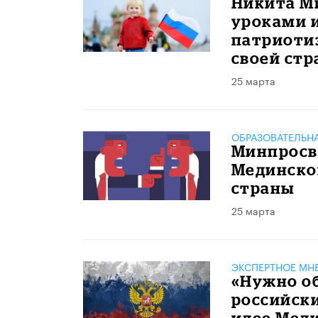
Никита Ми
уроками и
патриоти
своей стр
25 марта
ОБРАЗОВАТЕЛЬН
Минпросв
Мединског
страны
25 марта
ЭКСПЕРТНОЕ МН
«Нужно о
российски
идее Меди