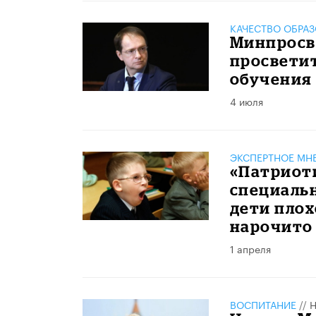
КАЧЕСТВО ОБРА
Минпросв
просвети
обучения
4 июля
ЭКСПЕРТНОЕ МН
«Патриот
специаль
дети плох
нарочито
1 апреля
ВОСПИТАНИЕ
//
Н