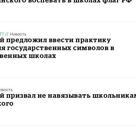
Т?
//
Новость
й предложил ввести практику
я государственных символов в
твенных школах
овость
й призвал не навязывать школьника
кого