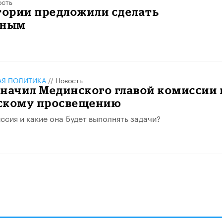
ость
тории предложили сделать
ьным
АЯ ПОЛИТИКА
//
Новость
начил Мединского главой комиссии 
скому просвещению
ссия и какие она будет выполнять задачи?