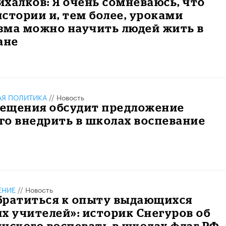
халков: Я очень сомневаюсь, что
стории и, тем более, уроками
зма можно научить людей жить в
ане
АЯ ПОЛИТИКА
//
Новость
ещения обсудит предложение
о внедрить в школах воспевание
ЕНИЕ
//
Новость
братиться к опыту выдающихся
х учителей»: историк Снегуров об
нского воспевать в школах флаг РФ