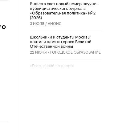
Вышел в свет новый номер научно-
публицистического журнала
«Образовательная политика» № 2
(2026)
3 ИЮЛЯ /
АНОНС
го
Школьники и студенты Москвы
почтили память героев Великой
Отечественной войны
22 ИЮНЯ /
ГОРОДСКОЕ ОБРАЗОВАНИЕ
«Егор, давай во двор!»
22 ИЮНЯ /
АНОНС
Из закона о регулировании ИИ
убрали запрет на иностранные
нейросети
22 ИЮНЯ /
BIG DATA
Рособрнадзор предупредил о трех
схемах мошенничества в период
сдачи ЕГЭ
19 ИЮНЯ /
ЕГЭ И ОГЭ