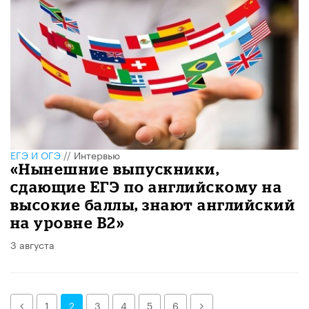
ЕГЭ И ОГЭ
//
Интервью
«Нынешние выпускники,
сдающие ЕГЭ по английскому на
высокие баллы, знают английский
на уровне B2»
3 августа
Назад
Далее
1
2
3
4
5
6