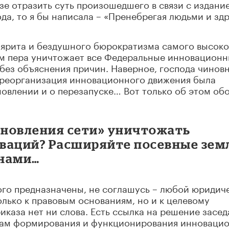
зе отразить суть произошедшего в связи с издани
ода, то я бы написала – «Пренебрегая людьми и зд
елярита и бездушного бюрократизма самого высок
ом пера уничтожает все Федеральные инновацион
без объяснения причин. Наверное, господа чинов
о реорганизация инновационного движения была
новлении и о перезапуске… Вот только об этом об
обновления сети» уничтожать
ваций? Расширяйте посевные зем
енами…
этого предназначены, не соглашусь – любой юридич
олько к правовым основаниям, но и к целевому
иказа нет ни слова. Есть ссылка на решение засе
сам формирования и функционирования инноваци