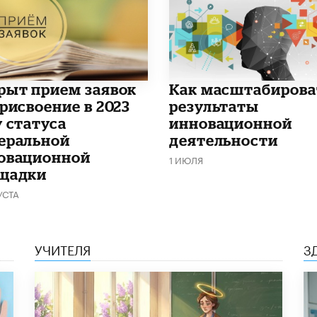
рыт прием заявок
Как масштабирова
присвоение в 2023
результаты
у статуса
инновационной
еральной
деятельности
овационной
1 ИЮЛЯ
щадки
УСТА
УЧИТЕЛЯ
З