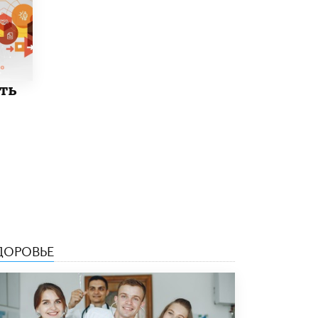
Академик РАН предупредил, что
ChatGPT отучит школьников думать
1 ИЮНЯ /
ШКОЛЬНИКИ
ть
ДОРОВЬЕ