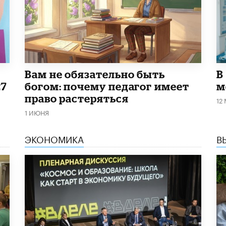
​Вам не обязательно быть
В
27
богом: почему педагог имеет
м
право растеряться
12
1 ИЮНЯ
ЭКОНОМИКА
В