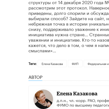
структуры от 14 декабря 2020 года №
рассмотрим этот протокол. Наверное
приведены, долго спорили и обсужда
выбирали способ? Зайдите на сайт, н
небрежная точка в истории уникальн
снизу, поддерживало уважение к иниц
инициатива нужна стране… Странный 
уважении и инициативе. Кто-то назо
кажется, что дело в том, о чем я на
смыслами»…
Теги:
Елена Казакова
ФИП
Федеральная и
АВТОР
Елена Казакова
д.п.н., чл.-корр. РАО, про
ФУМО по высшему педагог