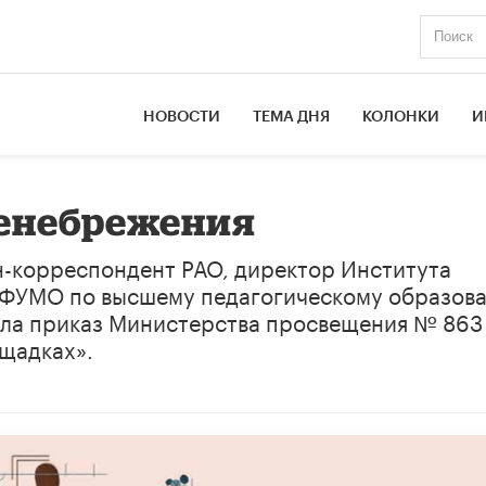
НОВОСТИ
ТЕМА ДНЯ
КОЛОНКИ
И
енебрежения
н-корреспондент РАО, директор Института
ь ФУМО по высшему педагогическому образов
ала приказ Министерства просвещения № 863
щадках».