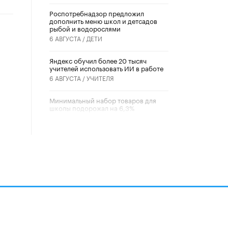
Роспотребнадзор предложил
дополнить меню школ и детсадов
рыбой и водорослями
6 АВГУСТА /
ДЕТИ
​Яндекс обучил более 20 тысяч
учителей использовать ИИ в работе
6 АВГУСТА /
УЧИТЕЛЯ
Минимальный набор товаров для
школы подорожал на 6,3%
5 АВГУСТА /
ШКОЛЬНИКИ
Вышел в свет новый номер научно-
публицистического журнала
«Образовательная политика» № 2
(2026)
3 ИЮЛЯ /
АНОНС
Школьники и студенты Москвы
почтили память героев Великой
Отечественной войны
22 ИЮНЯ /
ГОРОДСКОЕ ОБРАЗОВАНИЕ
алов