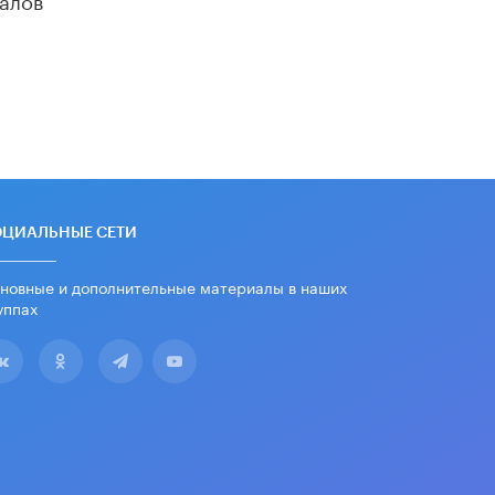
«Егор, давай во двор!»
22 ИЮНЯ /
АНОНС
Из закона о регулировании ИИ
убрали запрет на иностранные
нейросети
22 ИЮНЯ /
BIG DATA
Рособрнадзор предупредил о трех
схемах мошенничества в период
сдачи ЕГЭ
ОЦИАЛЬНЫЕ СЕТИ
19 ИЮНЯ /
ЕГЭ И ОГЭ
новные и дополнительные материалы в наших
​Яндекс выпустил отчёт об
уппах
устойчивом развитии за 2025 год
17 ИЮНЯ /
АНАЛИТИКА
Московский выпускной на ВДНХ
соберет более 60 артистов
17 ИЮНЯ /
ГОРОДСКОЕ ОБРАЗОВАНИЕ
Названы лучшие российские вузы в
2026 году по версии RAEX