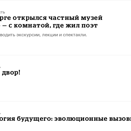
сть
рге открылся частный музей
 — с комнатой, где жил поэт
водить экскурсии, лекции и спектакли.
ь
 двор!
ь
огия будущего: эволюционные вызо