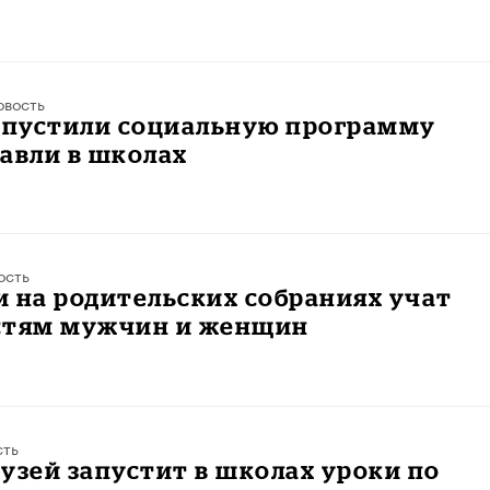
овость
запустили социальную программу
авли в школах
ость
 на родительских собраниях учат
стям мужчин и женщин
сть
узей запустит в школах уроки по