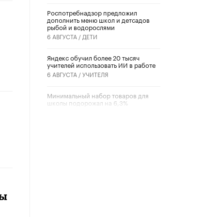
Роспотребнадзор предложил
дополнить меню школ и детсадов
рыбой и водорослями
6 АВГУСТА /
ДЕТИ
​Яндекс обучил более 20 тысяч
учителей использовать ИИ в работе
6 АВГУСТА /
УЧИТЕЛЯ
Минимальный набор товаров для
школы подорожал на 6,3%
5 АВГУСТА /
ШКОЛЬНИКИ
Вышел в свет новый номер научно-
публицистического журнала
«Образовательная политика» № 2
(2026)
3 ИЮЛЯ /
АНОНС
Школьники и студенты Москвы
почтили память героев Великой
вы
Отечественной войны
22 ИЮНЯ /
ГОРОДСКОЕ ОБРАЗОВАНИЕ