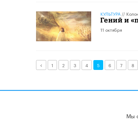
КУЛЬТУРА
//
Коло
Гений и 
11 октября
Назад
1
2
3
4
5
6
7
8
Мы 