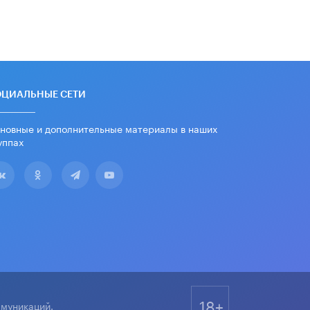
дипломы только из-за не
пройденного антиплагиата
5 ИЮНЯ /
ЧТО ПРОИСХОДИТ?
Минпросвещения просят добавить в
школьные учебники примеры
женщин-инженеров
5 ИЮНЯ /
УЧЕБНИКИ
ОЦИАЛЬНЫЕ СЕТИ
Уличенный в списывании школьник
новные и дополнительные материалы в наших
вернул себе призовое место на
уппах
олимпиаде через суд
5 ИЮНЯ /
ЧТО ПРОИСХОДИТ?
«Евгений Онегин» станет
обязательным для повторения в 10–
11-х классах
4 ИЮНЯ /
КАЧЕСТВО ОБРАЗОВАНИЯ
В Общественной палате предложили
шить школьную форму с учетом
национальных традиций регионов
4 ИЮНЯ /
ШКОЛЬНИКИ
18+
ммуникаций.