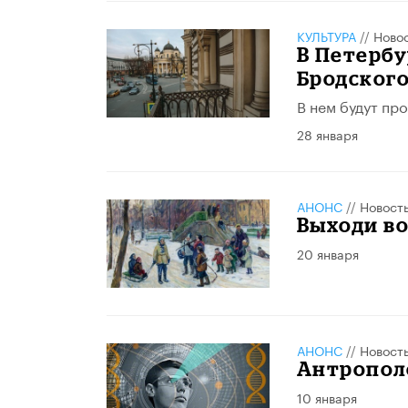
КУЛЬТУРА
//
Ново
В Петербу
Бродского
В нем будут про
28 января
АНОНС
//
Новост
Выходи во
20 января
АНОНС
//
Новост
Антропол
10 января