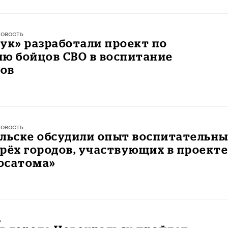
овость
ук» разработали проект по
ию бойцов СВО в воспитание
ов
овость
альске обсудили опыт воспитательн
рёх городов, участвующих в проект
осатома»
ь