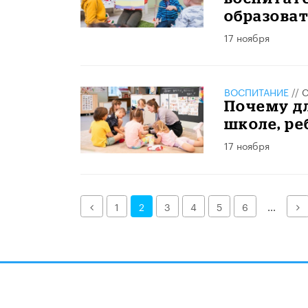
образова
17 ноября
ВОСПИТАНИЕ
//
С
Почему дл
школе, ре
17 ноября
Назад
Д
1
2
3
4
5
6
...