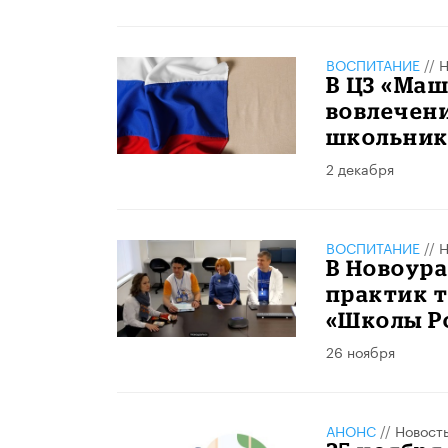
ВОСПИТАНИЕ
//
Н
В ЦЗ «Маш
вовлечен
школьник
2 декабря
ВОСПИТАНИЕ
//
Н
В Новоур
практик т
«Школы Р
26 ноября
АНОНС
//
Новост