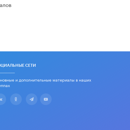
школьные учебники примеры
алов
женщин-инженеров
5 ИЮНЯ /
УЧЕБНИКИ
Уличенный в списывании школьник
вернул себе призовое место на
олимпиаде через суд
5 ИЮНЯ /
ЧТО ПРОИСХОДИТ?
«Евгений Онегин» станет
обязательным для повторения в 10–
11-х классах
ОЦИАЛЬНЫЕ СЕТИ
4 ИЮНЯ /
КАЧЕСТВО ОБРАЗОВАНИЯ
новные и дополнительные материалы в наших
В Общественной палате предложили
шить школьную форму с учетом
уппах
национальных традиций регионов
4 ИЮНЯ /
ШКОЛЬНИКИ
В Госдуме предложили ввести
онлайн-формат для апелляций ЕГЭ
3 ИЮНЯ /
ЕГЭ И ОГЭ
​Яндекс выпустил бесплатный курс