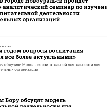
я в городе Новоуральск пройдет
о-аналитический семинар по изучен
спитательной деятельности
тельных организаций
овость
м годом вопросы воспитания
я все более актуальными»
у обсудили Модель воспитательной деятельности для
ельных организаций
ь
м Бору обсудят модель
ельной деятельности для