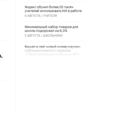
​Яндекс обучил более 20 тысяч
учителей использовать ИИ в работе
6 АВГУСТА /
УЧИТЕЛЯ
Минимальный набор товаров для
школы подорожал на 6,3%
5 АВГУСТА /
ШКОЛЬНИКИ
Вышел в свет новый номер научно-
публицистического журнала
«Образовательная политика» № 2
,
(2026)
3 ИЮЛЯ /
АНОНС
Школьники и студенты Москвы
почтили память героев Великой
Отечественной войны
22 ИЮНЯ /
ГОРОДСКОЕ ОБРАЗОВАНИЕ
«Егор, давай во двор!»
22 ИЮНЯ /
АНОНС
Из закона о регулировании ИИ