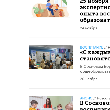
​25 ноябр
экспертн
опыта во
образова
24 ноября
ВОСПИТАНИЕ
//
Н
​«С кажды
становятс
В Сосновом Бор
общеобразоват
20 ноября
АНОНС
//
Новост
В Сосново
воспитат