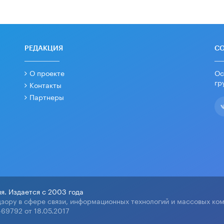
РЕДАКЦИЯ
С
О проекте
Ос
гр
Контакты
Партнеры
я. Издается с 2003 года
зору в сфере связи, информационных технологий и массовых ко
69792 от 18.05.2017