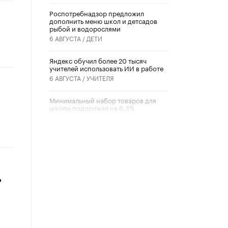
Роспотребнадзор предложил
дополнить меню школ и детсадов
рыбой и водорослями
6 АВГУСТА /
ДЕТИ
​Яндекс обучил более 20 тысяч
учителей использовать ИИ в работе
6 АВГУСТА /
УЧИТЕЛЯ
Минимальный набор товаров для
школы подорожал на 6,3%
5 АВГУСТА /
ШКОЛЬНИКИ
Вышел в свет новый номер научно-
публицистического журнала
«Образовательная политика» № 2
(2026)
3 ИЮЛЯ /
АНОНС
,
Школьники и студенты Москвы
почтили память героев Великой
Отечественной войны
22 ИЮНЯ /
ГОРОДСКОЕ ОБРАЗОВАНИЕ