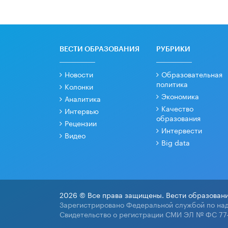
ВЕСТИ ОБРАЗОВАНИЯ
РУБРИКИ
Новости
Образовательная
политика
Колонки
Экономика
Аналитика
Качество
Интервью
образования
Рецензии
Интервести
Видео
Big data
2026 © Все права защищены. Вести образовани
Зарегистрировано Федеральной службой по над
Свидетельство о регистрации СМИ ЭЛ № ФС 77-