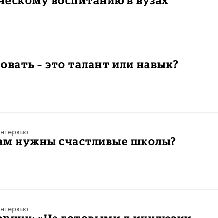
ческому воспитанию в вузах
овать – это талант или навык?
нтервью
ам нужны счастливые школы?
нтервью
арчук: «Не готовыми к инклюзии