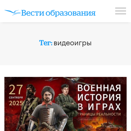
видеоигры
Тег: