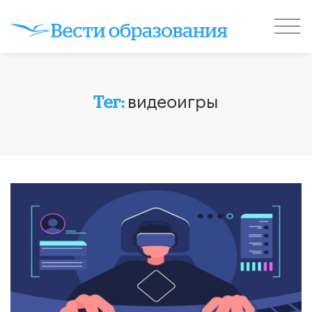
видеоигры
Тег: