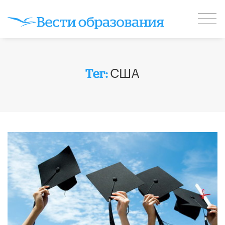
США
Тег: