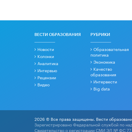
ВЕСТИ ОБРАЗОВАНИЯ
РУБРИКИ
Новости
Образовательная
политика
Колонки
Экономика
Аналитика
Качество
Интервью
образования
Рецензии
Интервести
Видео
Big data
2026 © Все права защищены. Вести образовани
Зарегистрировано Федеральной службой по над
Свидетельство о регистрации СМИ ЭЛ № ФС 77-