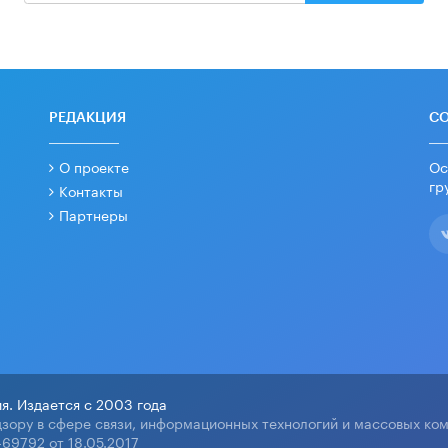
РЕДАКЦИЯ
С
О проекте
Ос
гр
Контакты
Партнеры
я. Издается с 2003 года
зору в сфере связи, информационных технологий и массовых ко
69792 от 18.05.2017