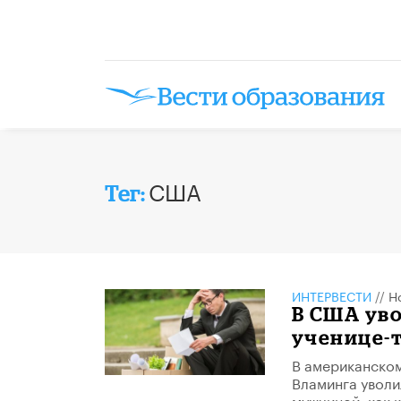
США
Тег:
ИНТЕРВЕСТИ
//
Н
В США уво
ученице-т
В американском
Вламинга уволи
мужчиной, как 