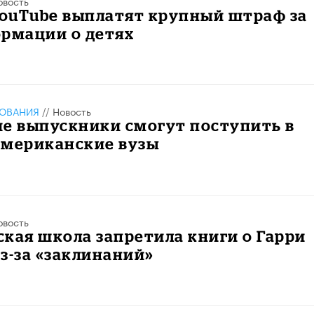
овость
YouTube выплатят крупный штраф за
ормации о детях
ЗОВАНИЯ
//
Новость
е выпускники смогут поступить в
американские вузы
овость
кая школа запретила книги о Гарри
з-за «заклинаний»