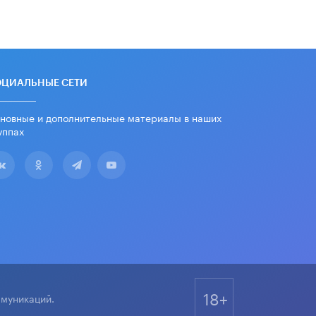
школьные учебники примеры
женщин-инженеров
5 ИЮНЯ /
УЧЕБНИКИ
Уличенный в списывании школьник
вернул себе призовое место на
олимпиаде через суд
ОЦИАЛЬНЫЕ СЕТИ
5 ИЮНЯ /
ЧТО ПРОИСХОДИТ?
новные и дополнительные материалы в наших
«Евгений Онегин» станет
уппах
обязательным для повторения в 10–
11-х классах
4 ИЮНЯ /
КАЧЕСТВО ОБРАЗОВАНИЯ
В Общественной палате предложили
шить школьную форму с учетом
национальных традиций регионов
4 ИЮНЯ /
ШКОЛЬНИКИ
В Госдуме предложили ввести
онлайн-формат для апелляций ЕГЭ
3 ИЮНЯ /
ЕГЭ И ОГЭ
18+
ммуникаций.
​Яндекс выпустил бесплатный курс