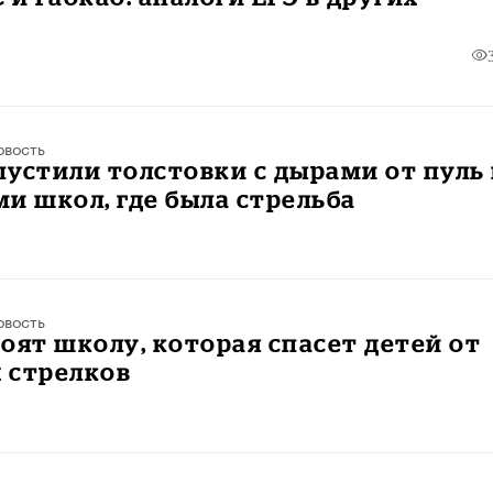
овость
устили толстовки с дырами от пуль
и школ, где была стрельба
овость
оят школу, которая спасет детей от
 стрелков