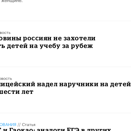
вость
овины россиян не захотели
ь детей на учебу за рубеж
овость
ицейский надел наручники на детей
шести лет
ЗОВАНИЯ
//
Статья
C и Гаокао: аналоги ЕГЭ в других