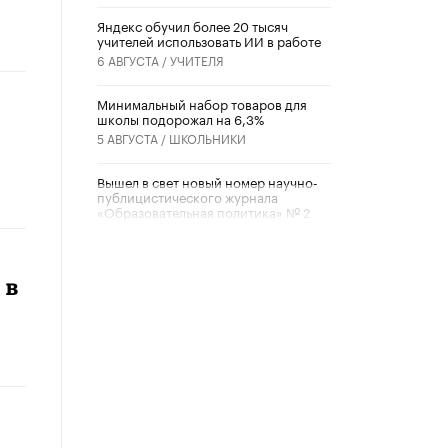
​Яндекс обучил более 20 тысяч
учителей использовать ИИ в работе
6 АВГУСТА /
УЧИТЕЛЯ
Минимальный набор товаров для
школы подорожал на 6,3%
5 АВГУСТА /
ШКОЛЬНИКИ
Вышел в свет новый номер научно-
публицистического журнала
«Образовательная политика» № 2
(2026)
3 ИЮЛЯ /
АНОНС
 в
Школьники и студенты Москвы
почтили память героев Великой
Отечественной войны
22 ИЮНЯ /
ГОРОДСКОЕ ОБРАЗОВАНИЕ
«Егор, давай во двор!»
22 ИЮНЯ /
АНОНС
Из закона о регулировании ИИ