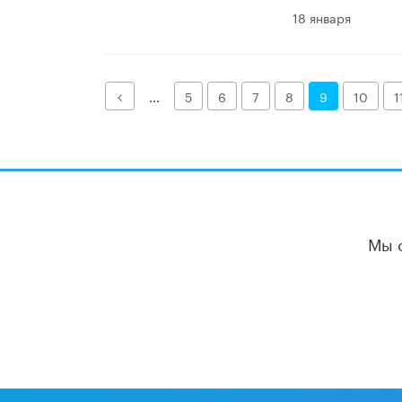
18 января
Назад
...
5
6
7
8
9
10
1
Мы 