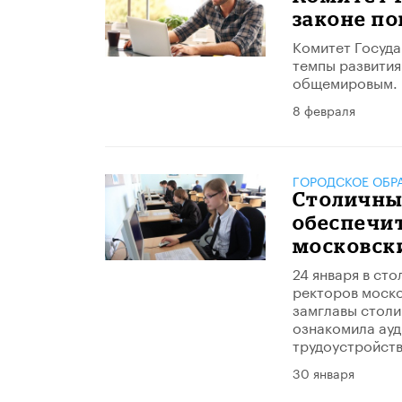
законе п
Комитет Госуда
темпы развития
общемировым.
8 февраля
ГОРОДСКОЕ ОБР
Столичны
обеспечи
московск
24 января в ст
ректоров моско
замглавы столи
ознакомила ау
трудоустройств
30 января