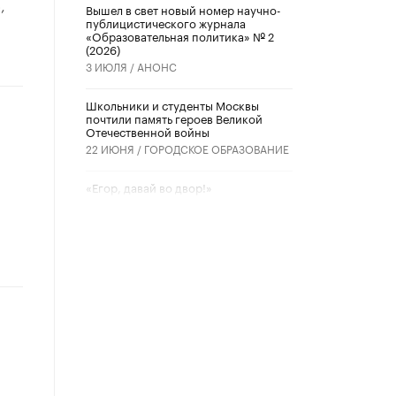
,
Вышел в свет новый номер научно-
публицистического журнала
«Образовательная политика» № 2
(2026)
3 ИЮЛЯ /
АНОНС
Школьники и студенты Москвы
почтили память героев Великой
Отечественной войны
22 ИЮНЯ /
ГОРОДСКОЕ ОБРАЗОВАНИЕ
«Егор, давай во двор!»
22 ИЮНЯ /
АНОНС
Из закона о регулировании ИИ
убрали запрет на иностранные
нейросети
22 ИЮНЯ /
BIG DATA
Рособрнадзор предупредил о трех
схемах мошенничества в период
сдачи ЕГЭ
19 ИЮНЯ /
ЕГЭ И ОГЭ