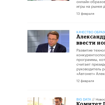
онлайн образов
игры на рынке 
13 февраля
КАЧЕСТВО ОБРА
Александр
ввести н
Развитие техно
конкурентоспос
программы, кот
считает презид
руководитель р
«Автонет» Алек
12 февраля
BIG DATA
//
Новос
Комитет Г