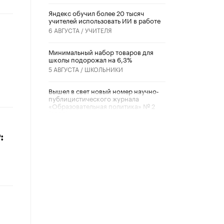
​Яндекс обучил более 20 тысяч
учителей использовать ИИ в работе
6 АВГУСТА /
УЧИТЕЛЯ
Минимальный набор товаров для
школы подорожал на 6,3%
5 АВГУСТА /
ШКОЛЬНИКИ
Вышел в свет новый номер научно-
публицистического журнала
«Образовательная политика» № 2
(2026)
3 ИЮЛЯ /
АНОНС
:
Школьники и студенты Москвы
почтили память героев Великой
Отечественной войны
22 ИЮНЯ /
ГОРОДСКОЕ ОБРАЗОВАНИЕ
«Егор, давай во двор!»
22 ИЮНЯ /
АНОНС
Из закона о регулировании ИИ