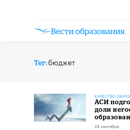
бюджет
Тег:
КАЧЕСТВО ОБРА
АСИ подг
доли него
образова
24 сентября