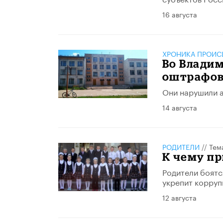
16 августа
ХРОНИКА ПРОИС
Во Влади
оштрафова
Они нарушили а
14 августа
РОДИТЕЛИ
//
Тем
К чему п
Родители боятс
укрепит корруп
12 августа