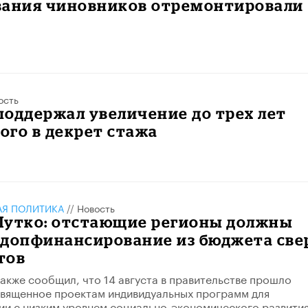
вания чиновников отремонтировали
ость
оддержал увеличение до трех лет
го в декрет стажа
АЯ ПОЛИТИКА
//
Новость
Мутко: отстающие регионы должны
 допфинансирование из бюджета све
тов
акже сообщил, что 14 августа в правительстве прошло
вященное проектам индивидуальных программ для
ии с низким уровнем социально-экономического развития