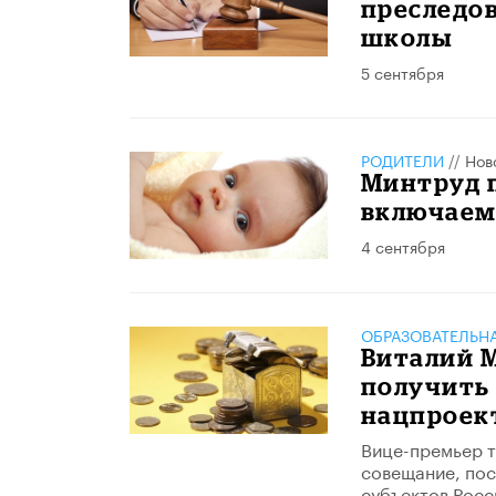
преследо
школы
5 сентября
РОДИТЕЛИ
//
Нов
Минтруд п
включаемо
4 сентября
ОБРАЗОВАТЕЛЬН
Виталий 
получить
нацпроек
Вице-премьер т
совещание, пос
субъектов Росс