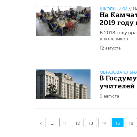
ШКОЛЬНИКИ
//
Н
На Камчат
2019 году
В 2018 году пр
школьников.
12 августа
ОБРАЗОВАТЕЛЬН
В Госдуму
учителей 
9 августа
Назад
...
11
12
13
14
15
16