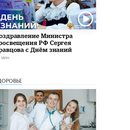
Академик РАН предупредил, что
ChatGPT отучит школьников думать
1 ИЮНЯ /
ШКОЛЬНИКИ
оздравление Министра
росвещения РФ Сергея
равцова с Днём знаний
1 МИН.
ДОРОВЬЕ