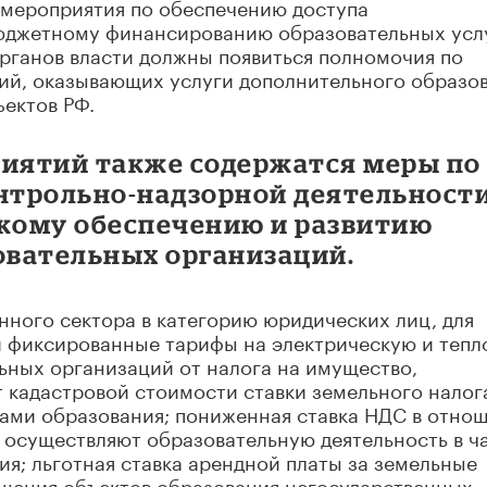
 мероприятия по обеспечению доступа
юджетному финансированию образовательных услу
органов власти должны появиться полномочия по
й, оказывающих услуги дополнительного образо
ъектов РФ.
риятий также содержатся меры по
трольно-надзорной деятельности
кому обеспечению и развитию
вательных организаций.
нного сектора в категорию юридических лиц, для
и фиксированные тарифы на электрическую и тепл
ьных организаций от налога на имущество,
 кадастровой стоимости ставки земельного налог
тами образования; пониженная ставка НДС в отно
 осуществляют образовательную деятельность в ч
я; льготная ставка арендной платы за земельные
ещения объектов образования негосударственных