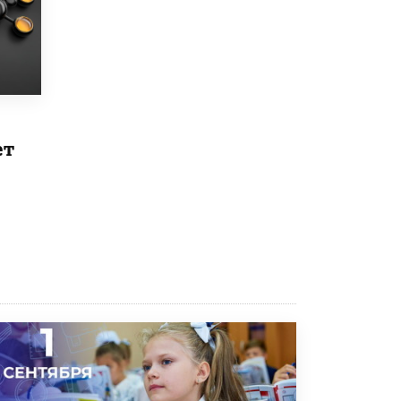
5 ИЮНЯ /
ЧТО ПРОИСХОДИТ?
«Евгений Онегин» станет обязательным
для повторения в 10–11-х классах
4 ИЮНЯ /
КАЧЕСТВО ОБРАЗОВАНИЯ
В Общественной палате предложили
шить школьную форму с учетом
национальных традиций регионов
ет
4 ИЮНЯ /
ШКОЛЬНИКИ
В Госдуме предложили ввести онлайн-
формат для апелляций ЕГЭ
3 ИЮНЯ /
ЕГЭ И ОГЭ
​Яндекс выпустил бесплатный курс по
защите от ИИ-мошенничества
2 ИЮНЯ /
BIG DATA
В России начнут применять новые
подходы к разрешению конфликтов в
школах
2 ИЮНЯ /
ПОДРОСТКИ