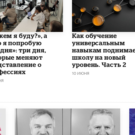
кем я буду?», а
​Как обучение
о я попробую
универсальным
дня»: три дня,
навыкам поднима
орые меняют
школу на новый
дставление о
уровень. Часть 2
фессиях
10 ИЮНЯ
НЯ