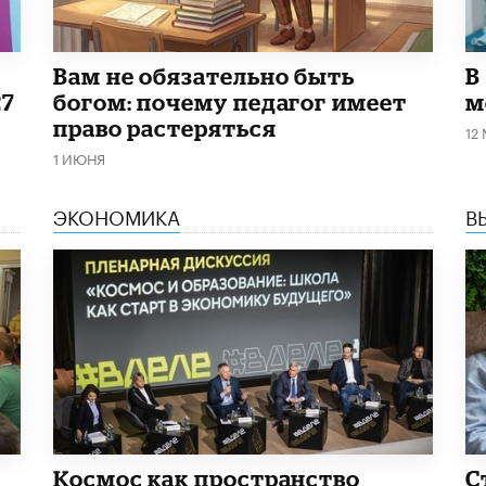
​Вам не обязательно быть
В
27
богом: почему педагог имеет
м
право растеряться
12
1 ИЮНЯ
ЭКОНОМИКА
В
Космос как пространство
С