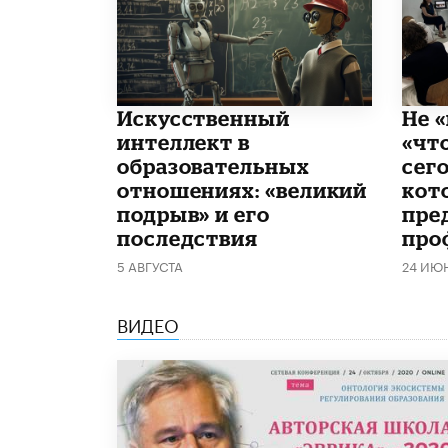
​Искусственный
Не «
интеллект в
«чт
образовательных
сего
отношениях: «великий
кот
подрыв» и его
пре
последствия
про
5 АВГУСТА
24 ИЮ
ВИДЕО