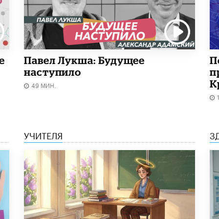
е
Павел Лукша: Будущее
П
наступило
п
К
49 МИН.
УЧИТЕЛЯ
З