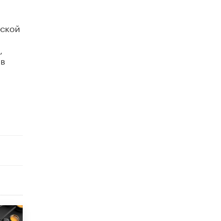
Рособрнадзор ответил на жалобы
школьников на ошибки в ЕГЭ по
ьской
русскому
8 ИЮНЯ /
ЕГЭ И ОГЭ
,
 в
Школа «СКОЛКА» и Госкорпорация
«Росатом» подписали соглашение о
сотрудничестве
8 ИЮНЯ /
ОБРАЗОВАТЕЛЬНАЯ ПОЛИТИКА
Депутаты призвали не отклонять
дипломы только из-за не пройденного
антиплагиата
5 ИЮНЯ /
ЧТО ПРОИСХОДИТ?
Минпросвещения просят добавить в
школьные учебники примеры женщин-
инженеров
5 ИЮНЯ /
УЧЕБНИКИ
Уличенный в списывании школьник
вернул себе призовое место на
олимпиаде через суд