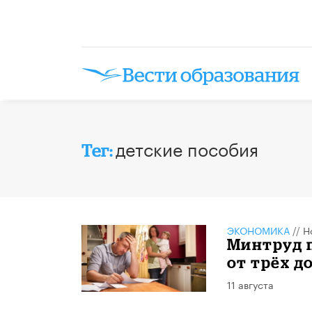
детские пособия
Тег:
ЭКОНОМИКА
//
Н
Минтруд п
от трёх д
11 августа