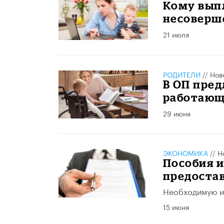
Кому выпл
несоверш
21 июля
РОДИТЕЛИ
//
Нов
В ОП пред
работающ
29 июня
ЭКОНОМИКА
//
Н
Пособия и
предоста
Необходимую ин
15 июня