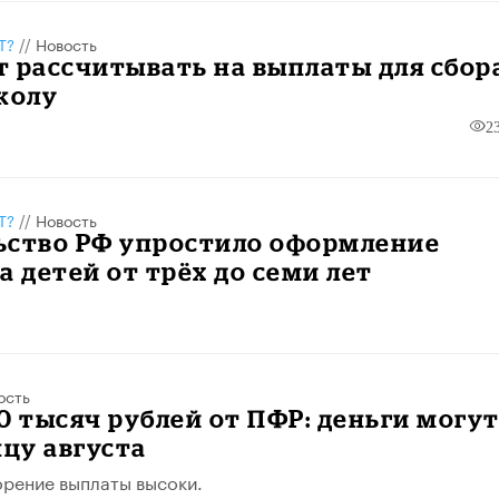
Т?
//
Новость
 рассчитывать на выплаты для сбор
колу
2
Т?
//
Новость
ьство РФ упростило оформление
а детей от трёх до семи лет
ость
0 тысяч рублей от ПФР: деньги могу
нцу августа
рение выплаты высоки.