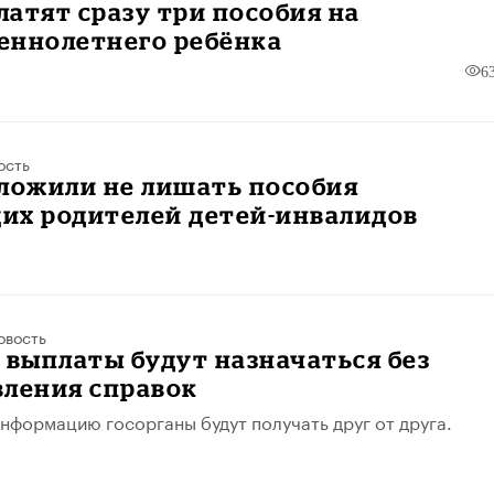
атят сразу три пособия на
еннолетнего ребёнка
6
ость
ложили не лишать пособия
их родителей детей-инвалидов
овость
 выплаты будут назначаться без
вления справок
формацию госорганы будут получать друг от друга.