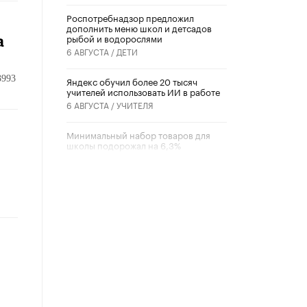
Роспотребнадзор предложил
дополнить меню школ и детсадов
рыбой и водорослями
а
6 АВГУСТА /
ДЕТИ
3993
​Яндекс обучил более 20 тысяч
учителей использовать ИИ в работе
6 АВГУСТА /
УЧИТЕЛЯ
Минимальный набор товаров для
школы подорожал на 6,3%
5 АВГУСТА /
ШКОЛЬНИКИ
Вышел в свет новый номер научно-
публицистического журнала
«Образовательная политика» № 2
(2026)
3 ИЮЛЯ /
АНОНС
т
Школьники и студенты Москвы
почтили память героев Великой
Отечественной войны
22 ИЮНЯ /
ГОРОДСКОЕ ОБРАЗОВАНИЕ