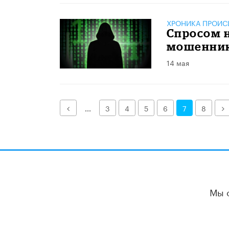
ХРОНИКА ПРОИС
Спросом н
мошенни
14 мая
Назад
Д
...
3
4
5
6
7
8
Мы 