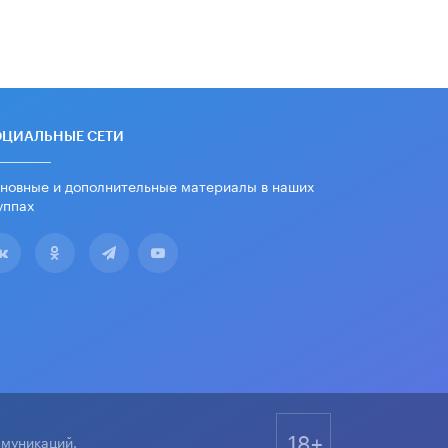
дипломы только из-за не
пройденного антиплагиата
5 ИЮНЯ /
ЧТО ПРОИСХОДИТ?
Минпросвещения просят добавить в
школьные учебники примеры
женщин-инженеров
5 ИЮНЯ /
УЧЕБНИКИ
ОЦИАЛЬНЫЕ СЕТИ
Уличенный в списывании школьник
новные и дополнительные материалы в наших
вернул себе призовое место на
уппах
олимпиаде через суд
5 ИЮНЯ /
ЧТО ПРОИСХОДИТ?
«Евгений Онегин» станет
обязательным для повторения в 10–
11-х классах
4 ИЮНЯ /
КАЧЕСТВО ОБРАЗОВАНИЯ
В Общественной палате предложили
шить школьную форму с учетом
национальных традиций регионов
4 ИЮНЯ /
ШКОЛЬНИКИ
18+
ммуникаций.