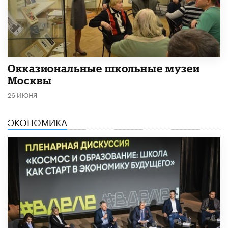
​Окказиональные школьные музеи
Москвы
26 ИЮНЯ
ЭКОНОМИКА