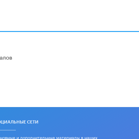
вернул себе призовое место на
олимпиаде через суд
5 ИЮНЯ /
ЧТО ПРОИСХОДИТ?
«Евгений Онегин» станет
обязательным для повторения в 10–
11-х классах
4 ИЮНЯ /
КАЧЕСТВО ОБРАЗОВАНИЯ
алов
В Общественной палате предложили
шить школьную форму с учетом
национальных традиций регионов
4 ИЮНЯ /
ШКОЛЬНИКИ
В Госдуме предложили ввести
онлайн-формат для апелляций ЕГЭ
3 ИЮНЯ /
ЕГЭ И ОГЭ
​Яндекс выпустил бесплатный курс
по защите от ИИ-мошенничества
2 ИЮНЯ /
BIG DATA
ОЦИАЛЬНЫЕ СЕТИ
В России начнут применять новые
новные и дополнительные материалы в наших
подходы к разрешению конфликтов