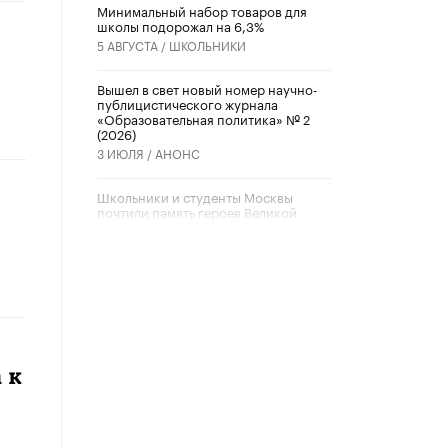
Минимальный набор товаров для
школы подорожал на 6,3%
5 АВГУСТА /
ШКОЛЬНИКИ
Вышел в свет новый номер научно-
публицистического журнала
«Образовательная политика» № 2
(2026)
3 ИЮЛЯ /
АНОНС
Школьники и студенты Москвы
почтили память героев Великой
Отечественной войны
22 ИЮНЯ /
ГОРОДСКОЕ ОБРАЗОВАНИЕ
«Егор, давай во двор!»
22 ИЮНЯ /
АНОНС
Из закона о регулировании ИИ
убрали запрет на иностранные
 к
нейросети
22 ИЮНЯ /
BIG DATA
Рособрнадзор предупредил о трех