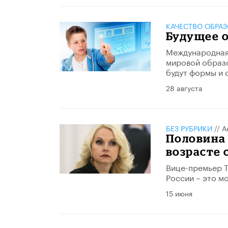
КАЧЕСТВО ОБРА
Будущее о
Международная 
мировой образо
будут формы и 
28 августа
БЕЗ РУБРИКИ
//
А
Половина 
возрасте о
Вице-премьер Т
России – это мо
15 июня