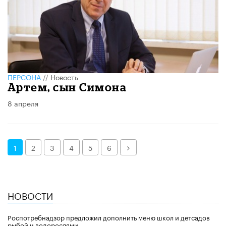
ПЕРСОНА
//
Новость
​Артем, сын Симона
8 апреля
Далее
1
2
3
4
5
6
НОВОСТИ
Роспотребнадзор предложил дополнить меню школ и детсадов
рыбой и водорослями