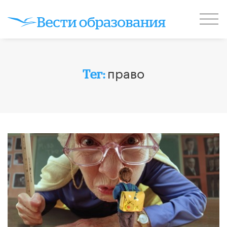
право
Тег: