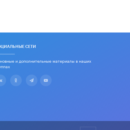
школьные учебники примеры
женщин-инженеров
5 ИЮНЯ /
УЧЕБНИКИ
Уличенный в списывании школьник
вернул себе призовое место на
олимпиаде через суд
5 ИЮНЯ /
ЧТО ПРОИСХОДИТ?
ОЦИАЛЬНЫЕ СЕТИ
«Евгений Онегин» станет
обязательным для повторения в 10–
новные и дополнительные материалы в наших
11-х классах
уппах
4 ИЮНЯ /
КАЧЕСТВО ОБРАЗОВАНИЯ
В Общественной палате предложили
шить школьную форму с учетом
национальных традиций регионов
4 ИЮНЯ /
ШКОЛЬНИКИ
В Госдуме предложили ввести
онлайн-формат для апелляций ЕГЭ
3 ИЮНЯ /
ЕГЭ И ОГЭ
​Яндекс выпустил бесплатный курс