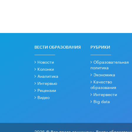
ВЕСТИ ОБРАЗОВАНИЯ
РУБРИКИ
Новости
Образовательная
политика
Колонки
Экономика
Аналитика
Качество
Интервью
образования
Рецензии
Интервести
Видео
Big data
2026 © Все права защищены. Вести образовани