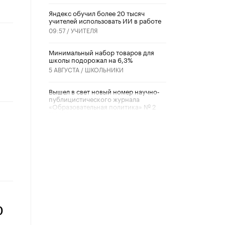
​Яндекс обучил более 20 тысяч
учителей использовать ИИ в работе
09:57 /
УЧИТЕЛЯ
Минимальный набор товаров для
школы подорожал на 6,3%
5 АВГУСТА /
ШКОЛЬНИКИ
Вышел в свет новый номер научно-
публицистического журнала
«Образовательная политика» № 2
(2026)
3 ИЮЛЯ /
АНОНС
Школьники и студенты Москвы
почтили память героев Великой
Отечественной войны
22 ИЮНЯ /
ГОРОДСКОЕ ОБРАЗОВАНИЕ
«Егор, давай во двор!»
22 ИЮНЯ /
АНОНС
)
Из закона о регулировании ИИ