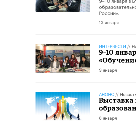
9–10 января в 
образовательно
России».
13 января
ИНТЕРВЕСТИ
//
Н
9–10 янва
«Обучение
9 января
АНОНС
//
Новост
Выставка 
образован
8 января