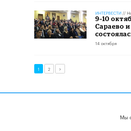
ИНТЕРВЕСТИ
//
Н
9–10 октя
Сараево и
состоялас
14 октября
Далее
1
2
Мы 