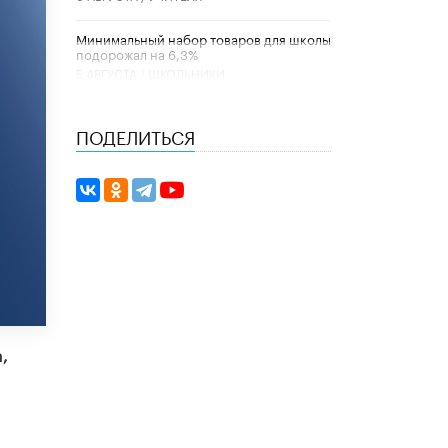
Минимальный набор товаров для школы
подорожал на 6,3%
5 АВГУСТА /
ШКОЛЬНИКИ
Вышел в свет новый номер научно-
ПОДЕЛИТЬСЯ
публицистического журнала
«Образовательная политика» № 2 (2026)
3 ИЮЛЯ /
АНОНС
Школьники и студенты Москвы почтили
память героев Великой Отечественной
войны
22 ИЮНЯ /
ГОРОДСКОЕ ОБРАЗОВАНИЕ
«Егор, давай во двор!»
22 ИЮНЯ /
АНОНС
,
Из закона о регулировании ИИ убрали
запрет на иностранные нейросети
22 ИЮНЯ /
BIG DATA
Рособрнадзор предупредил о трех