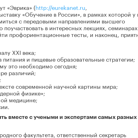
ут «Эврика» (
http
://
eurekanet
.
ru
,
ыставку «Обучение в России», в рамках которой у 
омиться с передовыми направлениями высшего
о поучаствовать в интересных лекциях, семинарах
йти профориентационные тесты, и наконец, прият
лу XXI века;
в питания и пищевые образовательные стратегии;
ему это необходимо сегодня;
ире различий;
;
ексте современной научной картины мира;
ядерной физике»;
ной медицине;
сии.
ить вместе с учеными и экспертами самых разных
родного факультета, ответственный секретарь