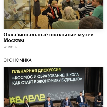
​Окказиональные школьные музеи
Москвы
26 ИЮНЯ
ЭКОНОМИКА