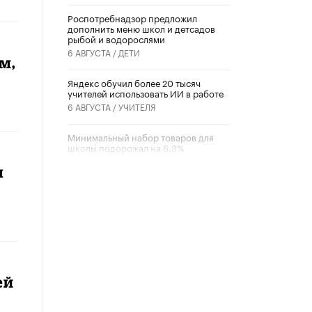
Роспотребнадзор предложил
дополнить меню школ и детсадов
рыбой и водорослями
6 АВГУСТА /
ДЕТИ
м,
​Яндекс обучил более 20 тысяч
учителей использовать ИИ в работе
6 АВГУСТА /
УЧИТЕЛЯ
Минимальный набор товаров для
школы подорожал на 6,3%
5 АВГУСТА /
ШКОЛЬНИКИ
ы
Вышел в свет новый номер научно-
публицистического журнала
«Образовательная политика» № 2
(2026)
3 ИЮЛЯ /
АНОНС
Школьники и студенты Москвы
почтили память героев Великой
ей
Отечественной войны
22 ИЮНЯ /
ГОРОДСКОЕ ОБРАЗОВАНИЕ