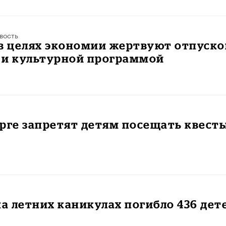
вость
в целях экономии жертвуют отпуско
 и культурной программой
рге запретят детям посещать квест
на летних каникулах погибло 436 дет