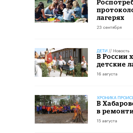
Роспотреб
протоколо
лагерях
23 сентября
ДЕТИ
//
Новость
В России 
детские л
16 августа
ХРОНИКА ПРОИС
В Хабаров
в ремонт
15 августа