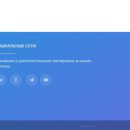
дипломы только из-за не
пройденного антиплагиата
5 ИЮНЯ /
ЧТО ПРОИСХОДИТ?
Минпросвещения просят добавить в
школьные учебники примеры
женщин-инженеров
5 ИЮНЯ /
УЧЕБНИКИ
ОЦИАЛЬНЫЕ СЕТИ
Уличенный в списывании школьник
вернул себе призовое место на
новные и дополнительные материалы в наших
олимпиаде через суд
уппах
5 ИЮНЯ /
ЧТО ПРОИСХОДИТ?
«Евгений Онегин» станет
обязательным для повторения в 10–
11-х классах
4 ИЮНЯ /
КАЧЕСТВО ОБРАЗОВАНИЯ
В Общественной палате предложили
шить школьную форму с учетом
национальных традиций регионов
4 ИЮНЯ /
ШКОЛЬНИКИ