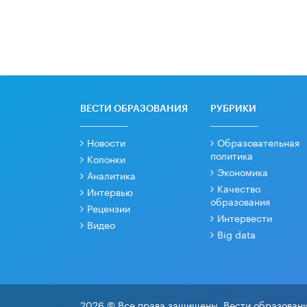
ВЕСТИ ОБРАЗОВАНИЯ
РУБРИКИ
Новости
Образовательная
политика
Колонки
Экономика
Аналитика
Качество
Интервью
образования
Рецензии
Интервести
Видео
Big data
2026 © Все права защищены. Вести образовани