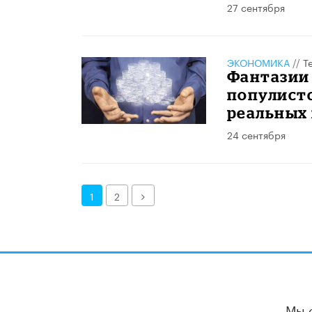
27 сентября
ЭКОНОМИКА
//
Т
Фантазии 
популист
реальных
24 сентября
Далее
1
2
Мы 