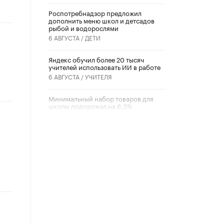
Роспотребнадзор предложил
дополнить меню школ и детсадов
рыбой и водорослями
6 АВГУСТА /
ДЕТИ
​Яндекс обучил более 20 тысяч
учителей использовать ИИ в работе
6 АВГУСТА /
УЧИТЕЛЯ
Минимальный набор товаров для
школы подорожал на 6,3%
5 АВГУСТА /
ШКОЛЬНИКИ
Вышел в свет новый номер научно-
публицистического журнала
«Образовательная политика» № 2
(2026)
3 ИЮЛЯ /
АНОНС
Школьники и студенты Москвы
почтили память героев Великой
Отечественной войны
22 ИЮНЯ /
ГОРОДСКОЕ ОБРАЗОВАНИЕ