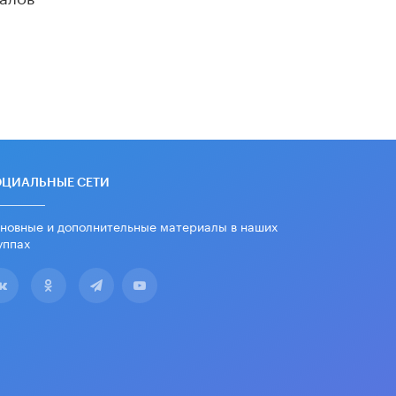
дипломы только из-за не
пройденного антиплагиата
5 ИЮНЯ /
ЧТО ПРОИСХОДИТ?
Минпросвещения просят добавить в
школьные учебники примеры
женщин-инженеров
5 ИЮНЯ /
УЧЕБНИКИ
Уличенный в списывании школьник
вернул себе призовое место на
ОЦИАЛЬНЫЕ СЕТИ
олимпиаде через суд
5 ИЮНЯ /
ЧТО ПРОИСХОДИТ?
новные и дополнительные материалы в наших
уппах
«Евгений Онегин» станет
обязательным для повторения в 10–
11-х классах
4 ИЮНЯ /
КАЧЕСТВО ОБРАЗОВАНИЯ
В Общественной палате предложили
шить школьную форму с учетом
национальных традиций регионов
4 ИЮНЯ /
ШКОЛЬНИКИ