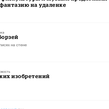
 фантазию на удаленке
нка
 борзей
писях на стене
овость
ских изобретений