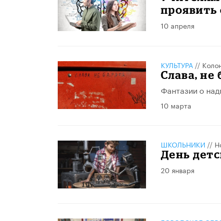
проявить
10 апреля
КУЛЬТУРА
//
Коло
Слава, не
Фантазии о над
10 марта
ШКОЛЬНИКИ
//
Н
День дет
20 января