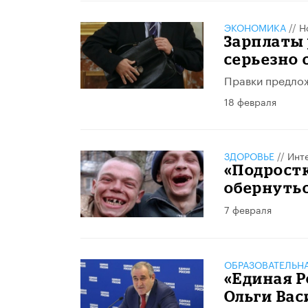
ЭКОНОМИКА
//
Н
Зарплаты
серьезно 
Правки предлож
18 февраля
ЗДОРОВЬЕ
//
Инт
«Подростк
обернуть
7 февраля
ОБРАЗОВАТЕЛЬН
«Единая Р
Ольги Вас