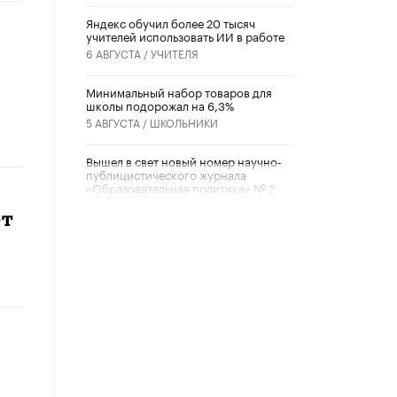
​Яндекс обучил более 20 тысяч
учителей использовать ИИ в работе
и
6 АВГУСТА /
УЧИТЕЛЯ
Минимальный набор товаров для
школы подорожал на 6,3%
5 АВГУСТА /
ШКОЛЬНИКИ
Вышел в свет новый номер научно-
публицистического журнала
«Образовательная политика» № 2
(2026)
ет
3 ИЮЛЯ /
АНОНС
Школьники и студенты Москвы
почтили память героев Великой
Отечественной войны
22 ИЮНЯ /
ГОРОДСКОЕ ОБРАЗОВАНИЕ
«Егор, давай во двор!»
22 ИЮНЯ /
АНОНС
Из закона о регулировании ИИ