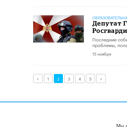
ОБРАЗОВАТЕЛЬН
Депутат 
Росгварди
Последние собы
проблемы, пола
15 ноября
Назад
Далее
1
2
3
4
5
Мы 