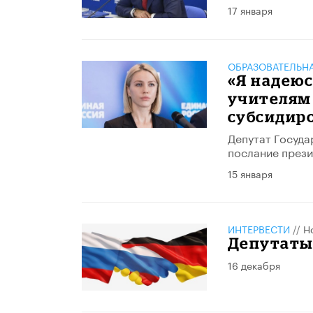
17 января
ОБРАЗОВАТЕЛЬН
​«Я надею
учителям
субсидир
Депутат Госуд
послание през
15 января
ИНТЕРВЕСТИ
//
Н
Депутаты 
16 декабря