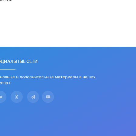
школьные учебники примеры
женщин-инженеров
5 ИЮНЯ /
УЧЕБНИКИ
Уличенный в списывании школьник
вернул себе призовое место на
олимпиаде через суд
5 ИЮНЯ /
ЧТО ПРОИСХОДИТ?
«Евгений Онегин» станет
обязательным для повторения в 10–
ОЦИАЛЬНЫЕ СЕТИ
11-х классах
4 ИЮНЯ /
КАЧЕСТВО ОБРАЗОВАНИЯ
новные и дополнительные материалы в наших
уппах
В Общественной палате предложили
шить школьную форму с учетом
национальных традиций регионов
4 ИЮНЯ /
ШКОЛЬНИКИ
В Госдуме предложили ввести
онлайн-формат для апелляций ЕГЭ
3 ИЮНЯ /
ЕГЭ И ОГЭ
​Яндекс выпустил бесплатный курс