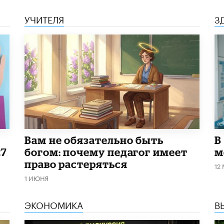
УЧИТЕЛЯ
З
​Вам не обязательно быть
В
27
богом: почему педагог имеет
м
право растеряться
12
1 ИЮНЯ
ЭКОНОМИКА
В