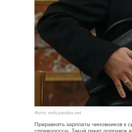
Фото: mds.yandex.net
Приравнять зарплаты чиновников к 
справороссы. Такой пакет поправок 