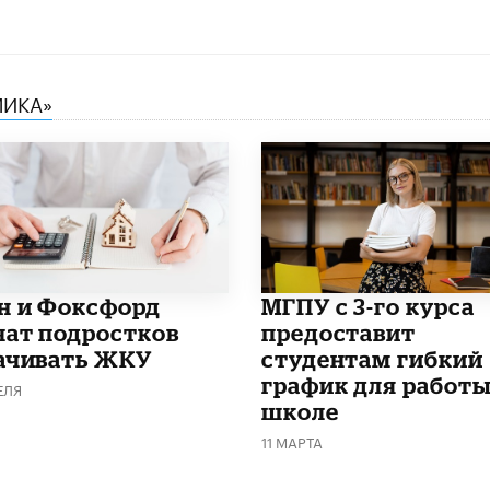
МИКА»
н и Фоксфорд
МГПУ с 3-го курса
чат подростков
предоставит
ачивать ЖКУ
студентам гибкий
график для работы
ЕЛЯ
школе
11 МАРТА