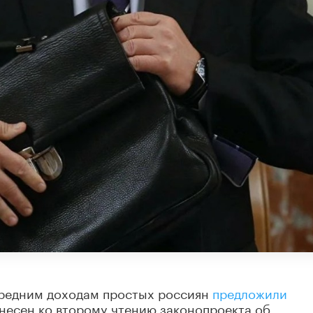
средним доходам простых россиян
предложили
внесен ко второму чтению законопроекта об