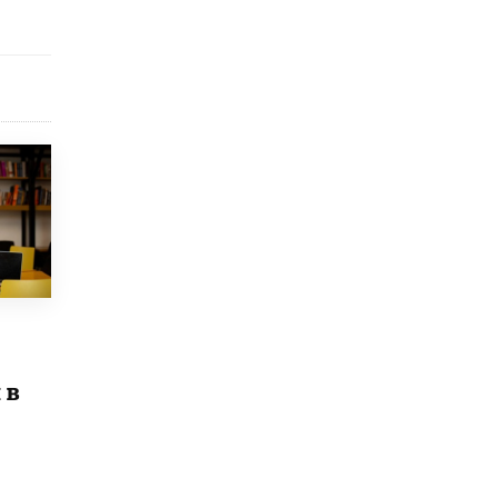
исторические объекты
11 ИЮНЯ /
ГОРОДСКОЕ ОБРАЗОВАНИЕ
​Почти 50 новых объектов образования
открыли в этом учебном году в Москве
10 ИЮНЯ /
ГОРОДСКОЕ ОБРАЗОВАНИЕ
Госдума приняла закон о детских SIM-
картах
10 ИЮНЯ /
ДЕТИ
Глава СПЧ предложил вернуть в школы
устные переходные экзамены
9 ИЮНЯ /
КАЧЕСТВО ОБРАЗОВАНИЯ
​Объединяя дошкольный мир
8 ИЮНЯ /
АНОНС
 в
«Сколково» и ГК «Просвещение»
анонсировали запуск акселератора
технологических решений для всех
уровней образования
8 ИЮНЯ /
ЧТО ПРОИСХОДИТ?