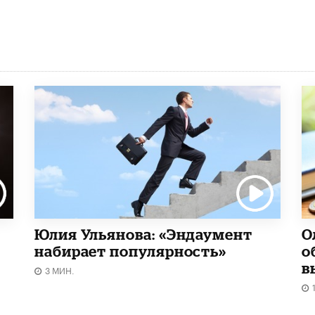
Юлия Ульянова: «Эндаумент
О
набирает популярность»
о
в
3 МИН.