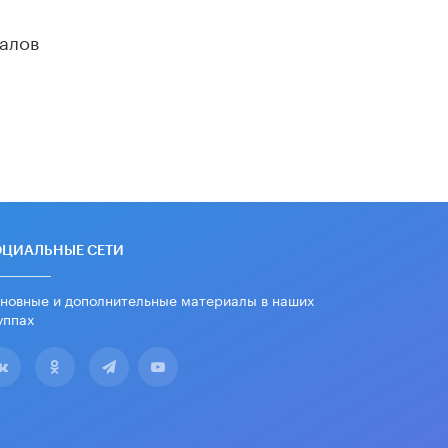
дипломы только из-за не
пройденного антиплагиата
алов
5 ИЮНЯ /
ЧТО ПРОИСХОДИТ?
Минпросвещения просят добавить в
школьные учебники примеры
женщин-инженеров
5 ИЮНЯ /
УЧЕБНИКИ
Уличенный в списывании школьник
вернул себе призовое место на
олимпиаде через суд
5 ИЮНЯ /
ЧТО ПРОИСХОДИТ?
ОЦИАЛЬНЫЕ СЕТИ
«Евгений Онегин» станет
обязательным для повторения в 10–
новные и дополнительные материалы в наших
11-х классах
уппах
4 ИЮНЯ /
КАЧЕСТВО ОБРАЗОВАНИЯ
В Общественной палате предложили
шить школьную форму с учетом
национальных традиций регионов
4 ИЮНЯ /
ШКОЛЬНИКИ