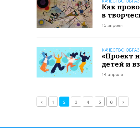
КАЧЕСТВО ОБРА
Как пров
в творчес
15 апреля
КАЧЕСТВО ОБРА
«Проект н
детей и в
14 апреля
Назад
Далее
1
2
3
4
5
6