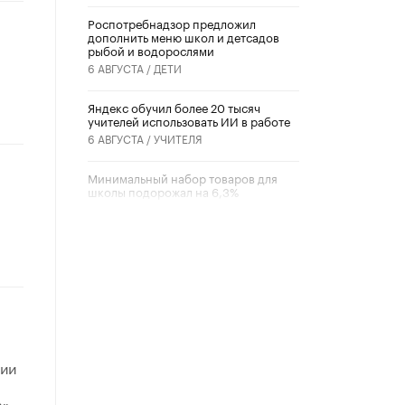
Роспотребнадзор предложил
дополнить меню школ и детсадов
рыбой и водорослями
6 АВГУСТА /
ДЕТИ
​Яндекс обучил более 20 тысяч
учителей использовать ИИ в работе
6 АВГУСТА /
УЧИТЕЛЯ
Минимальный набор товаров для
школы подорожал на 6,3%
5 АВГУСТА /
ШКОЛЬНИКИ
Вышел в свет новый номер научно-
публицистического журнала
«Образовательная политика» № 2
(2026)
3 ИЮЛЯ /
АНОНС
Школьники и студенты Москвы
почтили память героев Великой
ции
Отечественной войны
22 ИЮНЯ /
ГОРОДСКОЕ ОБРАЗОВАНИЕ
».