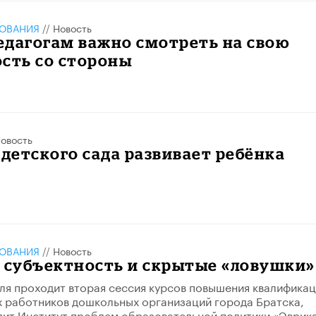
ЗОВАНИЯ
//
Новость
едагогам важно смотреть на свою
сть со стороны
овость
 детского сада развивает ребёнка
ЗОВАНИЯ
//
Новость
 субъектность и скрытые «ловушки»
еля проходит вторая сессия курсов повышения квалифика
 работников дошкольных организаций города Братска,
ит Институт проблем образовательной политики «Эврика