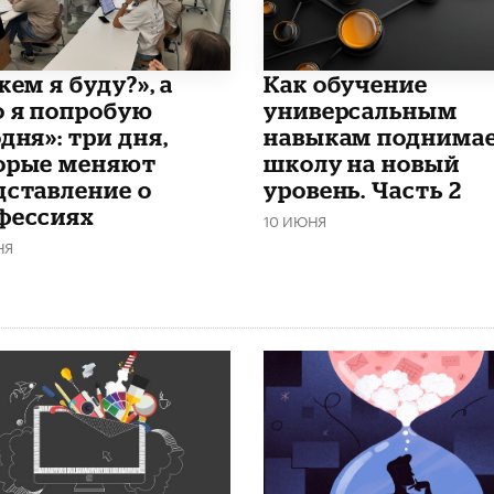
кем я буду?», а
​Как обучение
о я попробую
универсальным
дня»: три дня,
навыкам поднима
орые меняют
школу на новый
дставление о
уровень. Часть 2
фессиях
10 ИЮНЯ
НЯ