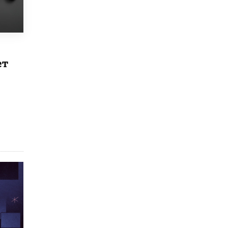
Рособрнадзор ответил на жалобы
школьников на ошибки в ЕГЭ по
русскому
8 ИЮНЯ /
ЕГЭ И ОГЭ
ет
Школа «СКОЛКА» и Госкорпорация
«Росатом» подписали соглашение о
сотрудничестве
8 ИЮНЯ /
ОБРАЗОВАТЕЛЬНАЯ ПОЛИТИКА
Депутаты призвали не отклонять
дипломы только из-за не пройденного
антиплагиата
5 ИЮНЯ /
ЧТО ПРОИСХОДИТ?
Минпросвещения просят добавить в
школьные учебники примеры женщин-
инженеров
5 ИЮНЯ /
УЧЕБНИКИ
Уличенный в списывании школьник
вернул себе призовое место на
олимпиаде через суд