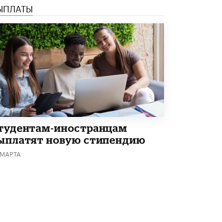
ЫПЛАТЫ
тудентам-иностранцам
ыплатят новую стипендию
 МАРТА