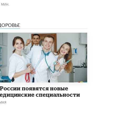
1 МИН.
Академик РАН предупредил, что
ChatGPT отучит школьников думать
1 ИЮНЯ /
ШКОЛЬНИКИ
ДОРОВЬЕ
 России появятся новые
едицинские специальности
 МАЯ