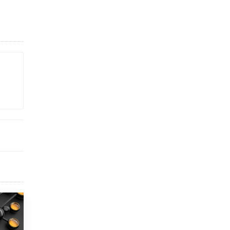
исторические объекты
11 ИЮНЯ /
ГОРОДСКОЕ ОБРАЗОВАНИЕ
​Почти 50 новых объектов образования
открыли в этом учебном году в Москве
10 ИЮНЯ /
ГОРОДСКОЕ ОБРАЗОВАНИЕ
Госдума приняла закон о детских SIM-
картах
10 ИЮНЯ /
ДЕТИ
Глава СПЧ предложил вернуть в школы
устные переходные экзамены
9 ИЮНЯ /
КАЧЕСТВО ОБРАЗОВАНИЯ
​Объединяя дошкольный мир
8 ИЮНЯ /
АНОНС
«Сколково» и ГК «Просвещение»
анонсировали запуск акселератора
технологических решений для всех
уровней образования
8 ИЮНЯ /
ЧТО ПРОИСХОДИТ?