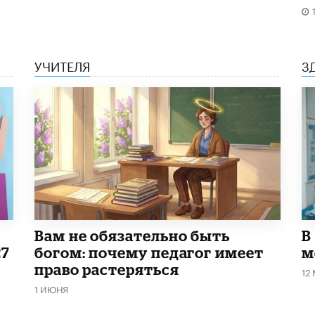
УЧИТЕЛЯ
З
​Вам не обязательно быть
В
27
богом: почему педагог имеет
м
право растеряться
12
1 ИЮНЯ