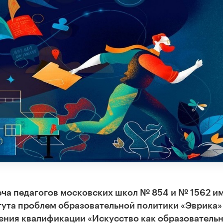
реча педагогов московских школ № 854 и № 1562 им
тута проблем образовательной политики «Эврика»
ения квалификации «Искусство как образователь