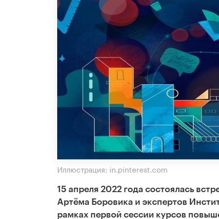
Иллюстрация: in.pinterest.com
15 апреля 2022 года состоялась вст
Артёма Боровика и экспертов Инсти
рамках первой сессии курсов повыш