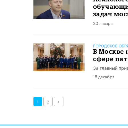
обучающи
задач мос
20 января
ГОРОДСКОЕ ОБР
В Москве 
сфере па
За главный при
15 декабря
Далее
1
2