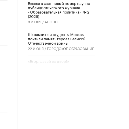
Вышел в свет новый номер научно-
публицистического журнала
«Образовательная политика» № 2
(2026)
3 ИЮЛЯ /
АНОНС
Школьники и студенты Москвы
почтили память героев Великой
Отечественной войны
22 ИЮНЯ /
ГОРОДСКОЕ ОБРАЗОВАНИЕ
«Егор, давай во двор!»
22 ИЮНЯ /
АНОНС
Из закона о регулировании ИИ
убрали запрет на иностранные
нейросети
22 ИЮНЯ /
BIG DATA
Рособрнадзор предупредил о трех
схемах мошенничества в период
сдачи ЕГЭ
19 ИЮНЯ /
ЕГЭ И ОГЭ