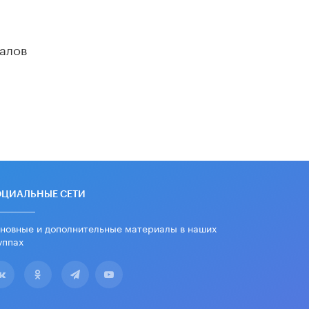
«Евгений Онегин» станет
обязательным для повторения в 10–
11-х классах
4 ИЮНЯ /
КАЧЕСТВО ОБРАЗОВАНИЯ
алов
В Общественной палате предложили
шить школьную форму с учетом
национальных традиций регионов
4 ИЮНЯ /
ШКОЛЬНИКИ
В Госдуме предложили ввести
онлайн-формат для апелляций ЕГЭ
3 ИЮНЯ /
ЕГЭ И ОГЭ
​Яндекс выпустил бесплатный курс
ОЦИАЛЬНЫЕ СЕТИ
по защите от ИИ-мошенничества
2 ИЮНЯ /
BIG DATA
новные и дополнительные материалы в наших
уппах
В России начнут применять новые
подходы к разрешению конфликтов
в школах
2 ИЮНЯ /
ПОДРОСТКИ
Академик РАН предупредил, что