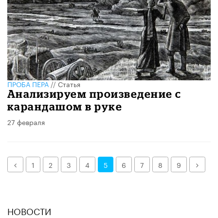
ПРОБА ПЕРА
//
Статья
Анализируем произведение с
карандашом в руке
27 февраля
Назад
Дале
1
2
3
4
5
6
7
8
9
НОВОСТИ