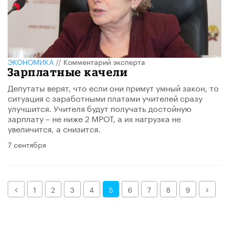
ЭКОНОМИКА
//
Комментарий эксперта
Зарплатные качели
Депутаты верят, что если они примут умный закон, то
ситуация с заработными платами учителей сразу
улучшится. Учителя будут получать достойную
зарплату – не ниже 2 МРОТ, а их нагрузка не
увеличится, а снизится.
7 сентября
Назад
Дале
1
2
3
4
5
6
7
8
9