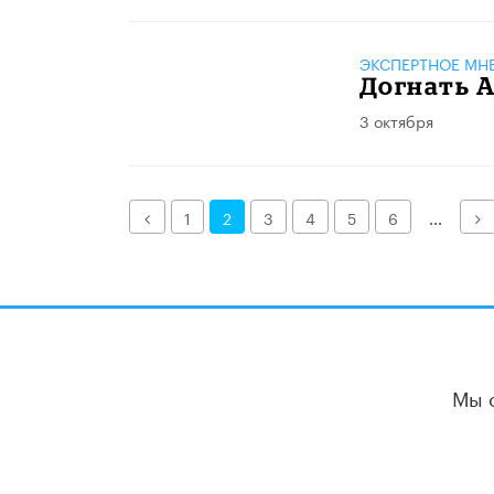
ЭКСПЕРТНОЕ МН
Догнать 
3 октября
Назад
Д
1
2
3
4
5
6
...
Мы 