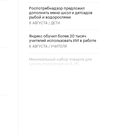
Роспотребнадзор предложил
дополнить меню школ и детсадов
рыбой и водорослями
6 АВГУСТА /
ДЕТИ
​Яндекс обучил более 20 тысяч
учителей использовать ИИ в работе
6 АВГУСТА /
УЧИТЕЛЯ
Минимальный набор товаров для
школы подорожал на 6,3%
5 АВГУСТА /
ШКОЛЬНИКИ
Вышел в свет новый номер научно-
публицистического журнала
«Образовательная политика» № 2
(2026)
3 ИЮЛЯ /
АНОНС
Школьники и студенты Москвы
почтили память героев Великой
Отечественной войны
22 ИЮНЯ /
ГОРОДСКОЕ ОБРАЗОВАНИЕ