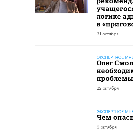
рекоменд
учащегос
логике а
в «пригов
31 октября
ЭКСПЕРТНОЕ МН
Олег Смол
необходим
проблемы
22 октября
ЭКСПЕРТНОЕ МН
Чем опас
9 октября