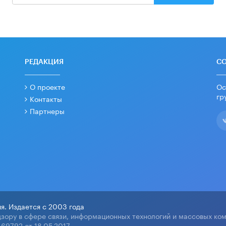
РЕДАКЦИЯ
С
О проекте
Ос
гр
Контакты
Партнеры
я. Издается с 2003 года
зору в сфере связи, информационных технологий и массовых ко
69792 от 18.05.2017