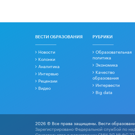
ВЕСТИ ОБРАЗОВАНИЯ
РУБРИКИ
Новости
Образовательная
политика
Колонки
Экономика
Аналитика
Качество
Интервью
образования
Рецензии
Интервести
Видео
Big data
2026 © Все права защищены. Вести образовани
Зарегистрировано Федеральной службой по над
Свидетельство о регистрации СМИ ЭЛ № ФС 77-