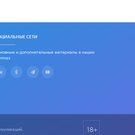
дипломы только из-за не
пройденного антиплагиата
5 ИЮНЯ /
ЧТО ПРОИСХОДИТ?
Минпросвещения просят добавить в
школьные учебники примеры
женщин-инженеров
ОЦИАЛЬНЫЕ СЕТИ
5 ИЮНЯ /
УЧЕБНИКИ
новные и дополнительные материалы в наших
Уличенный в списывании школьник
уппах
вернул себе призовое место на
олимпиаде через суд
5 ИЮНЯ /
ЧТО ПРОИСХОДИТ?
«Евгений Онегин» станет
обязательным для повторения в 10–
11-х классах
4 ИЮНЯ /
КАЧЕСТВО ОБРАЗОВАНИЯ
В Общественной палате предложили
шить школьную форму с учетом
национальных традиций регионов
4 ИЮНЯ /
ШКОЛЬНИКИ
18+
ммуникаций.