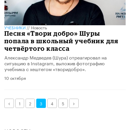
УЧЕБНИКИ
//
Новость
Песня «Твори добро» Шуры
попала в школьный учебник для
четвёртого класса
Александр Медведев (Шура) отреагировал на
ситуацию в Instagram, выложив фотографию
учебника с хештегом «творидобро».
10 октября
Назад
Далее
1
2
3
4
5