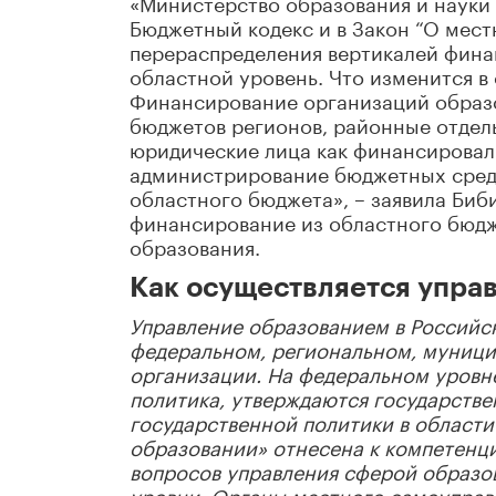
«Министерство образования и науки 
Бюджетный кодекс и в Закон “О мест
перераспределения вертикалей фина
областной уровень. Что изменится 
Финансирование организаций образо
бюджетов регионов, районные отдел
юридические лица как финансировали
администрирование бюджетных средс
областного бюджета», – заявила Биби
финансирование из областного бюдж
образования.
Как осуществляется упра
Управление образованием в Российс
федеральном, региональном, муници
организации. На федеральном уровне
политика, утверждаются государств
государственной политики в област
образовании» отнесена к компетенц
вопросов управления сферой образо
уровни. Органы местного самоуправ