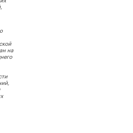
исторические объекты
,
11 ИЮНЯ /
ГОРОДСКОЕ ОБРАЗОВАНИЕ
​Почти 50 новых объектов образования
открыли в этом учебном году в Москве
о
10 ИЮНЯ /
ГОРОДСКОЕ ОБРАЗОВАНИЕ
ской
Госдума приняла закон о детских SIM-
ан на
картах
днего
10 ИЮНЯ /
ДЕТИ
Глава СПЧ предложил вернуть в школы
устные переходные экзамены
сти
9 ИЮНЯ /
КАЧЕСТВО ОБРАЗОВАНИЯ
ний,
и
​Объединяя дошкольный мир
ых
8 ИЮНЯ /
АНОНС
«Сколково» и ГК «Просвещение»
анонсировали запуск акселератора
технологических решений для всех
уровней образования
8 ИЮНЯ /
ЧТО ПРОИСХОДИТ?