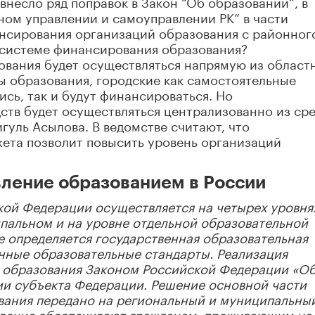
внесло ряд поправок в Закон “Об образовании”, в
ном управлении и самоуправлении РК” в части
нсирования организаций образования с районног
в системе финансирования образования?
вания будет осуществляться напрямую из област
ы образования, городские как самостоятельные
сь, так и будут финансироваться. Но
тв будет осуществляться централизованно из сре
гуль Асылова. В ведомстве считают, что
ета позволит повысить уровень организаций
вление образованием в России
кой Федерации осуществляется на четырех уровня
пальном и на уровне отдельной образовательной
 определяется государственная образовательная
енные образовательные стандарты. Реализация
и образования Законом Российской Федерации «О
ии субъекта Федерации. Решение основной части
вания передано на региональный и муниципальны
ления обеспечивают гражданам, проживающим на